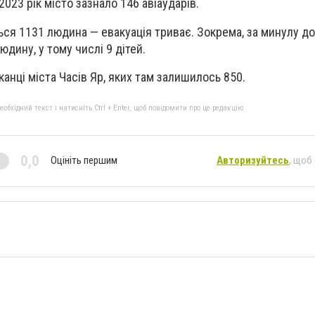
2023 рік місто зазнало 146 авіаударів.
ься 1131 людина — евакуація триває. Зокрема, за минулу доб
дину, у тому числі 9 дітей.
нці міста Часів Яр, яких там залишилось 850.
бхідний текст і натисніть Ctrl + Enter, щоб повідомити про це редакцію
0,0
Оцініть першим
Авторизуйтесь
, щоб