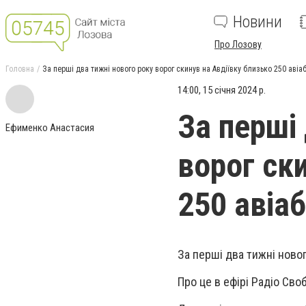
Новини
Про Лозову
Головна
За перші два тижні нового року ворог скинув на Авдіївку близько 250 авіа
14:00, 15 січня 2024 р.
За перші
Ефименко Анастасия
ворог ск
250 авіа
За перші два тижні новог
Про це в ефірі Радіо Св