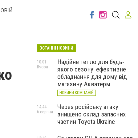
овій
ОСТАННІ НОВИНИ
Надійне тепло для будь-
10:01
Вчора
якого сезону: ефективне
ко
обладнання для дому від
магазину Акватерм
НОВИНИ КОМПАНІЙ
Через російську атаку
14:44
6 серпня
знищено склад запасних
частин Toyota Ukraine