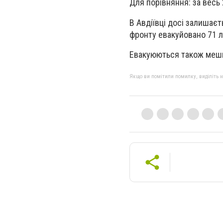
Для порівняння: за весь 
В Авдіївці досі залишаєт
фронту евакуйовано 71 лю
Евакуюються також мешка
Якщо ви помітили помилку, виділіть нео