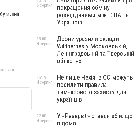
Сенатори США заявили про
13:19
6 серпня
покращення обміну
у з лінії
розвідданими між США та
Україною
Дрони уразили склади
18:00
4 серпня
Wildberries у Московській,
Ленінградській та Тверській
областях
 оцінити
Не лише Чехія: в ЄС можуть
15:19
4 серпня
посилити правила
тимчасового захисту для
українців
У «Резерв+» стався збій: що
12:00
4 серпня
відомо