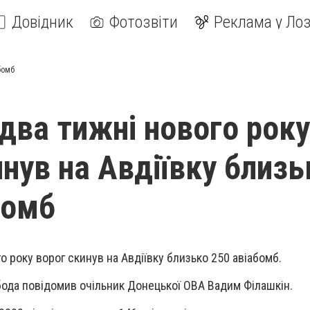
Довідник
Фотозвіти
Реклама у Лоз
бомб
 два тижні нового року
инув на Авдіївку близь
бомб
о року ворог скинув на Авдіївку близько 250 авіабомб.
обода повідомив очільник Донецької ОВА Вадим Філашкін.