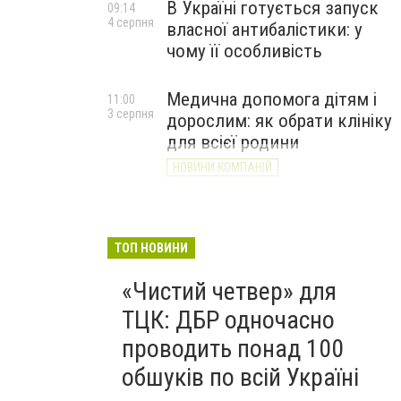
В Україні готується запуск
09:14
4 серпня
власної антибалістики: у
чому її особливість
Медична допомога дітям і
11:00
3 серпня
дорослим: як обрати клініку
для всієї родини
НОВИНИ КОМПАНІЙ
ТОП НОВИНИ
«Чистий четвер» для
ТЦК: ДБР одночасно
проводить понад 100
обшуків по всій Україні