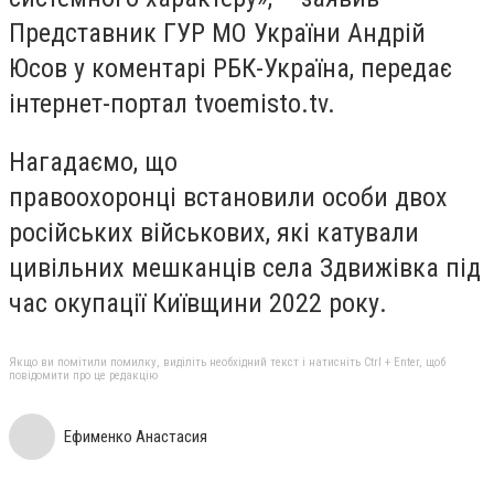
Представник ГУР МО України Андрій
Юсов у коментарі РБК-Україна, передає
інтернет-портал tvoemisto.tv.
Нагадаємо, що
правоохоронці встановили особи двох
російських військових, які катували
цивільних мешканців села Здвижівка під
час окупації Київщини 2022 року.
Якщо ви помітили помилку, виділіть необхідний текст і натисніть Ctrl + Enter, щоб
повідомити про це редакцію
Ефименко Анастасия