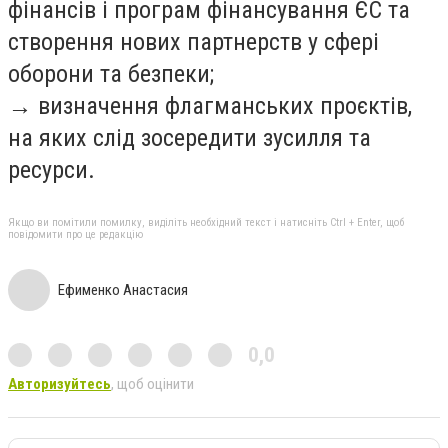
фінансів і програм фінансування ЄС та
створення нових партнерств у сфері
оборони та безпеки;
→ визначення флагманських проєктів,
на яких слід зосередити зусилля та
ресурси.
Якщо ви помітили помилку, виділіть необхідний текст і натисніть Ctrl + Enter, щоб
повідомити про це редакцію
Ефименко Анастасия
0,0
Авторизуйтесь
, щоб оцінити