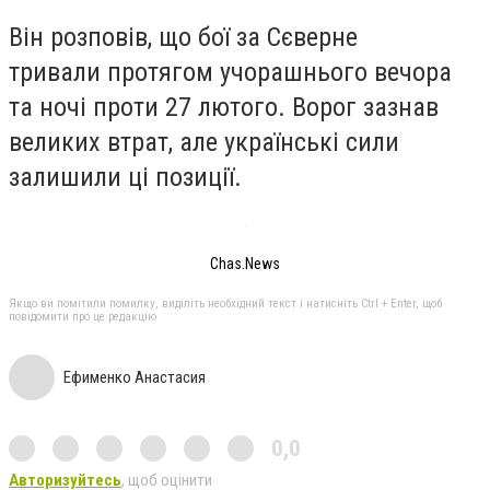
Він розповів, що бої за Сєверне
тривали протягом учорашнього вечора
та ночі проти 27 лютого. Ворог зазнав
великих втрат, але українські сили
залишили ці позиції.
Chas.News
Якщо ви помітили помилку, виділіть необхідний текст і натисніть Ctrl + Enter, щоб
повідомити про це редакцію
Ефименко Анастасия
0,0
Авторизуйтесь
, щоб оцінити