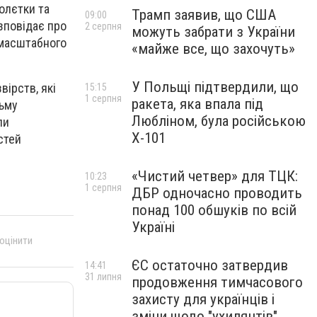
олєтки та
Трамп заявив, що США
09:00
зповідає про
2 серпня
можуть забрати з України
омасштабного
«майже все, що захочуть»
У Польщі підтвердили, що
вірств, які
15:15
1 серпня
ракета, яка впала під
льму
Любліном, була російською
ли
Х-101
стей
«Чистий четвер» для ТЦК:
10:23
1 серпня
ДБР одночасно проводить
понад 100 обшуків по всій
Україні
 оцінити
ЄС остаточно затвердив
14:41
31 липня
продовження тимчасового
захисту для українців і
зміни щодо "ухилянтів"