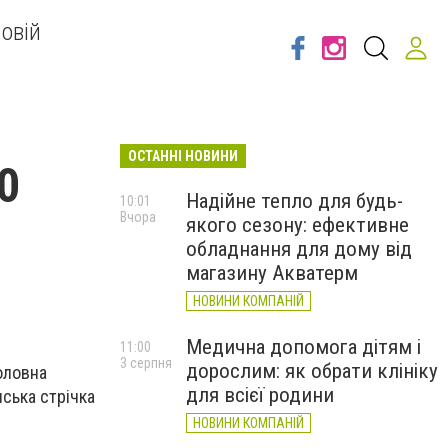
овій
ОСТАННІ НОВИНИ
0
Надійне тепло для будь-
10:01
Вчора
якого сезону: ефективне
обладнання для дому від
магазину Акватерм
НОВИНИ КОМПАНІЙ
Медична допомога дітям і
11:00
3 серпня
дорослим: як обрати клініку
головна
для всієї родини
нська стрічка
НОВИНИ КОМПАНІЙ