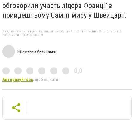
обговорили участь лідера Франції в
прийдешньому Саміті миру у Швейцарії.
Якщо ви помітили помилку, виділіть необхідний текст і натисніть Ctrl + Enter, щоб
повідомити про це редакцію
Ефименко Анастасия
0,0
Авторизуйтесь
, щоб оцінити