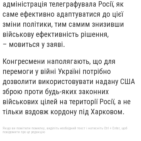
адміністрація телеграфувала Росії, як
саме ефективно адаптуватися до цієї
зміни політики, тим самим знизивши
військову ефективність рішення,
– мовиться у заяві.
Конгресмени наполягають, що для
перемоги у війні Україні потрібно
дозволити використовувати надану США
зброю
проти будь-яких законних
військових цілей
на території Росії, а не
тільки вздовж кордону під Харковом.
Якщо ви помітили помилку, виділіть необхідний текст і натисніть Ctrl + Enter, щоб
повідомити про це редакцію