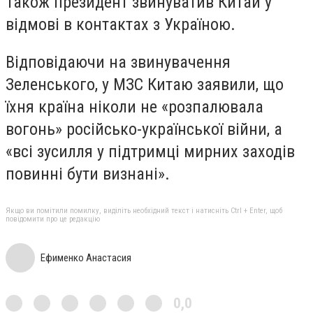
Також президент звинуватив Китай у
відмові в контактах з Україною.
Відповідаючи на звинувачення
Зеленського, у МЗС Китаю заявили, що
їхня країна ніколи не «розпалювала
вогонь» російсько-української війни, а
«всі зусилля у підтримці мирних заходів
повинні бути визнані».
Якщо ви помітили помилку, виділіть необхідний текст і натисніть Ctrl + Enter, щоб
повідомити про це редакцію
Ефименко Анастасия
0,0