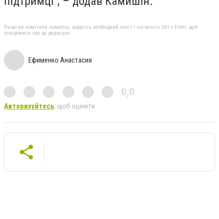
підтримці”, – додав Камишін.
Якщо ви помітили помилку, виділіть необхідний текст і натисніть Ctrl + Enter, щоб
повідомити про це редакцію
Ефименко Анастасия
0,0
Авторизуйтесь
, щоб оцінити