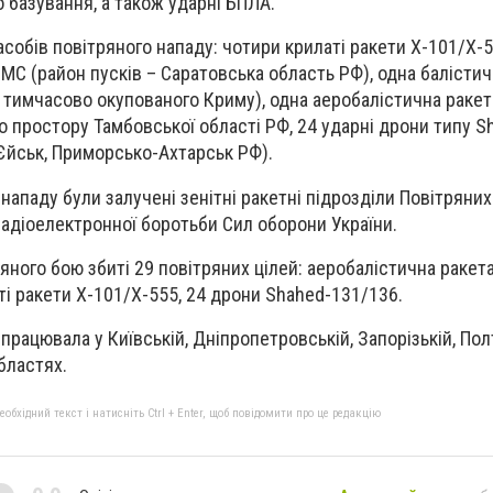
 базування, а також ударні БПЛА.
асобів повітряного нападу: чотири крилаті ракети Х-101/Х-55
95 МС (район пусків – Саратовська область РФ), одна балісти
ії тимчасово окупованого Криму), одна аеробалістична раке
о простору Тамбовської області РФ, 24 ударні дрони типу S
 Єйськ, Приморсько-Ахтарськ РФ).
нападу були залучені зенітні ракетні підрозділи Повітряних
 радіоелектронної боротьби Сил оборони України.
ряного бою збиті 29 повітряних цілей: аеробалістична ракет
ті ракети Х-101/Х-555, 24 дрони Shahed-131/136.
рацювала у Київській, Дніпропетровській, Запорізькій, Пол
областях.
бхідний текст і натисніть Ctrl + Enter, щоб повідомити про це редакцію