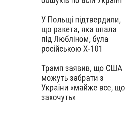
обшуків по всій Україні
У Польщі підтвердили,
що ракета, яка впала
під Любліном, була
російською Х-101
Трамп заявив, що США
можуть забрати з
України «майже все, що
захочуть»