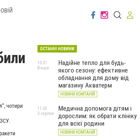
овій
ОСТАННІ НОВИНИ
били
Надійне тепло для будь-
10:01
Вчора
якого сезону: ефективне
обладнання для дому від
магазину Акватерм
НОВИНИ КОМПАНІЙ
л", чотири
Медична допомога дітям і
11:00
3 серпня
дорослим: як обрати клініку
 ЗСУ.
для всієї родини
НОВИНИ КОМПАНІЙ
 ракети