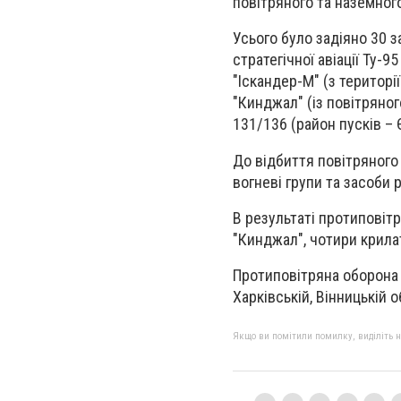
повітряного та наземного
Усього було задіяно 30 з
стратегічної авіації Ту-
"Іскандер-М" (з територ
"Кинджал" (із повітряног
131/136 (район пусків –
До відбиття повітряного 
вогневі групи та засоби
В результаті протиповіт
"Кинджал", чотири крила
Протиповітряна оборона п
Харківській, Вінницькій 
Якщо ви помітили помилку, виділіть нео