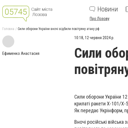
Новини
Про Лозову
Головна
Сили оборони України вночі відбили повітряну атаку рф
10:18, 12 червня 2024 р.
Сили обо
Ефименко Анастасия
повітрян
Сили оборони України 12
крилаті ракети Х-101/Х-
Як передає Укрінформ, п
Вночі російські війська 