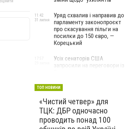
 оцінити
Уряд схвалив і направив до
11:42
31 липня
парламенту законопроєкт
про скасування пільги на
посилки до 150 євро, —
Корецький
Усіх сенаторів США
17:57
29 липня
запросили на переговори із
Зеленським для
обговорення санкцій проти
Росії, – The Hill
ТОП НОВИНИ
«Чистий четвер» для
ТЦК: ДБР одночасно
проводить понад 100