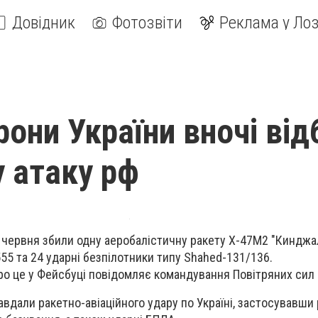
Довідник
Фотозвіти
Реклама у Лоз
рони України вночі від
у атаку рф
 червня збили одну аеробалістичну ракету Х-47М2 "Кинджа
555 та 24 ударні безпілотники типу Shahed-131/136.
ро це у Фейсбуці повідомляє командування Повітряних сил
завдали ракетно-авіаційного удару по Україні, застосувавши