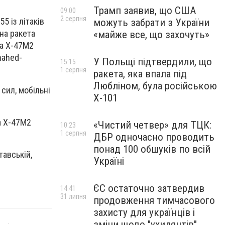
Трамп заявив, що США
09:00
2 серпня
5 із літаків
можуть забрати з України
чна ракета
«майже все, що захочуть»
та Х-47М2
hahed-
У Польщі підтвердили, що
15:15
1 серпня
ракета, яка впала під
Любліном, була російською
 сил, мобільні
Х-101
а Х-47М2
«Чистий четвер» для ТЦК:
10:23
1 серпня
ДБР одночасно проводить
понад 100 обшуків по всій
тавській,
Україні
ЄС остаточно затвердив
14:41
31 липня
продовження тимчасового
захисту для українців і
зміни щодо "ухилянтів"