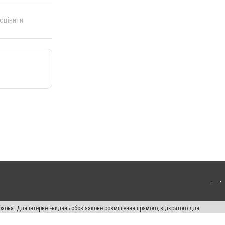
 оцінити
озова. Для інтернет-видань обов'язкове розміщення прямого, відкритого для