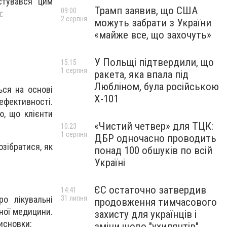
стувався цим
Трамп заявив, що США
09:00
:
2 серпня
можуть забрати з України
«майже все, що захочуть»
У Польщі підтвердили, що
15:15
1 серпня
ракета, яка впала під
Любліном, була російською
ься на основі
Х-101
 ефективності.
ю, що клієнти
«Чистий четвер» для ТЦК:
10:23
1 серпня
ДБР одночасно проводить
зібратися, як
понад 100 обшуків по всій
Україні
ЄС остаточно затвердив
14:41
о лікувальні
31 липня
продовження тимчасового
ної медицини.
захисту для українців і
исновки:
зміни щодо "ухилянтів"