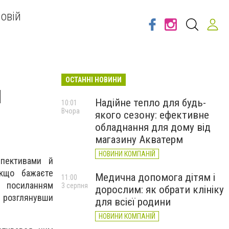
овій
ОСТАННІ НОВИНИ
м
Надійне тепло для будь-
10:01
Вчора
якого сезону: ефективне
обладнання для дому від
магазину Акватерм
НОВИНИ КОМПАНІЙ
спективами й
Якщо бажаєте
Медична допомога дітям і
11:00
посиланням
3 серпня
дорослим: як обрати клініку
 розглянувши
для всієї родини
НОВИНИ КОМПАНІЙ