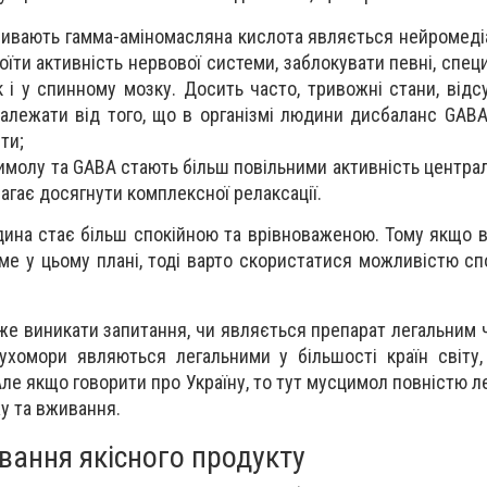
зивають гамма-аміномасляна кислота являється нейромеді
оїти активність нервової системи, заблокувати певні, спец
к і у спинному мозку. Досить часто, тривожні стани, відс
залежати від того, що в організмі людини дисбаланс GABA
ти;
имолу та GABA стають більш повільними активність централ
агає досягнути комплексної релаксації.
ина стає більш спокійною та врівноваженою. Тому якщо в
ме у цьому плані, тоді варто скористатися можливістю с
же виникати запитання, чи являється препарат легальним 
ухомори являються легальними у більшості країн світу
 Але якщо говорити про Україну, то тут мусцимол повністю л
у та вживання.
вання якісного продукту