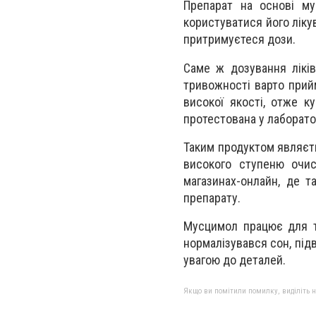
Препарат на основі м
користуватися його ліку
притримуєтеся дози.
Саме ж дозування лікі
тривожності варто прий
високої якості, отже к
протестована у лаборато
Таким продуктом являєть
високого ступеню очис
магазинах-онлайн, де 
препарату.
Мусцимол працює для т
нормалізувався сон, під
увагою до деталей.
Якщо ви помітили помилку, виділіть нео