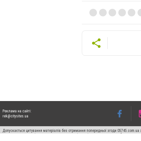
Реклама на сайті:
rek@citysites.ua
Допускається цитування матеріалів без отримання попередньої згоди 05745.com.ua з
пошукових систем гіперпосилання на цитовані статті не нижче другого абзацу в тек