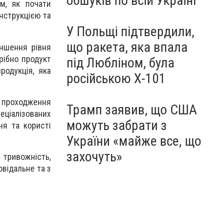
обшуків по всій Україні
м, як почати
нструкцією та
У Польщі підтвердили,
що ракета, яка впала
еншення рівня
рібно продукт
під Любліном, була
родукція, яка
російською Х-101
а проходження
Трамп заявив, що США
ціалізованих
можуть забрати з
ня та користі
України «майже все, що
захочуть»
 тривожність,
відальне та з