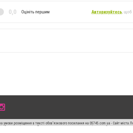
0,0
Оцініть першим
Авторизуйтесь
, щоб
а умови розміщення в тексті обов'язкового посилання на 05745.com.ua - Сайт міста Л
сті або в якості джерела. Порушення виняткових прав переслідується Законом.