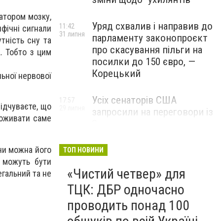
атором мозку,
Уряд схвалив і направив до
11:42
ифічні сигнали
31 липня
парламенту законопроєкт
утність сну та
про скасування пільги на
. Тобто з цим
посилки до 150 євро, —
Корецький
ьної нервової
Усіх сенаторів США
17:57
ідчуваєте, що
29 липня
запросили на переговори із
поживати саме
Зеленським для
обговорення санкцій проти
Росії, – The Hill
чи можна його
ТОП НОВИНИ
, можуть бути
«Чистий четвер» для
егальний та не
ТЦК: ДБР одночасно
проводить понад 100