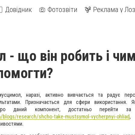
Довідник
Фотозвіти
Реклама у Лоз
 - що він робить і чи
помогти?
усцимол, наразі, активно вивчається та радує пер
ультатами. Призначається для сфери використання. 
про даний компонент, достатньо перейти за 
a/blogs/research/shcho-take-mustsymol-vycherpnyi-ohliad
,
ливостями.