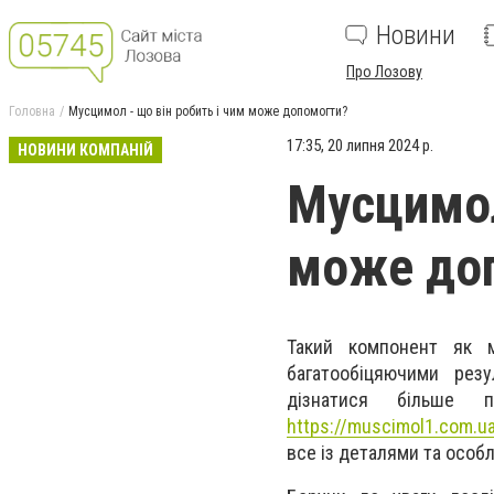
Новини
Про Лозову
Головна
Мусцимол - що він робить і чим може допомогти?
17:35, 20 липня 2024 р.
НОВИНИ КОМПАНІЙ
Мусцимол
може до
Такий компонент як м
багатообіцяючими рез
дізнатися більше 
https://muscimol1.com.u
все із деталями та особ