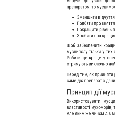
Беручи до уваги досл
препаратом, то мусцимол
Зменшити відчуття
Подбати про зняття
Покращити рівень па
Зробити сон кращим
Щоб забезпечити кращий
мусциполу тільки у тих о
Робити це краще у спец
отримують виключно на
Перед тим, як прийняти 
саме діє препарат з дан
Принцип дії му
Використовувати мусци
властивості мухоморів, 
Але яким же чином діє м