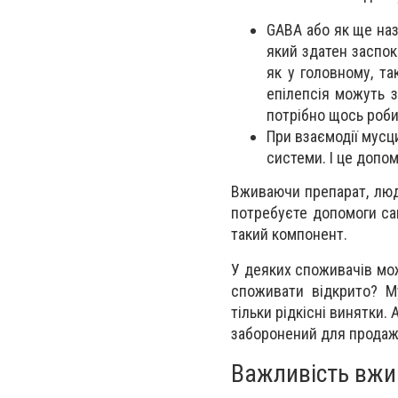
GABA або як ще на
який здатен заспок
як у головному, та
епілепсія можуть 
потрібно щось роби
При взаємодії мусц
системи. І це допом
Вживаючи препарат, люд
потребуєте допомоги са
такий компонент.
У деяких споживачів мо
споживати відкрито? М
тільки рідкісні винятки.
заборонений для продаж
Важливість вжи