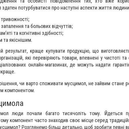
ідження та особисті повідомлення тих, хто вже кори
 здатен потурбуватися про наступні аспекти життя людини
 тривожності;
 запалення та больових відчуттів;
м’яті та когнітивні здібності;
 та якіснішим.
 результат, краще купувати продукцію, що виготовляєт
рганізацій, які перевіряють товари, впевнені у чистоті та
іалізованих онлайн-магазинах, де можуть надати гаранті
йкраще.
рішення, чи варто споживати мусцимол, не зайвим стане ро
им компонентом.
сцимола
мол люди почали багато тисячоліть тому. Йдеться пр
тому компонент часто знаходив своє місце серед традицій
усцимол? Розглянемо більш детально, щоб зробити певні в