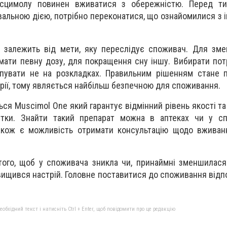
усцимолу повинен вживатися з обережністю. Перед ти
вальною дією, потрібно переконатися, що ознайомилися з і
в залежить від мети, яку переслідує споживач. Для зм
мати певну дозу, для покращення сну іншу. Вибирати пот
упувати не на розкладках. Правильним рішенням стане п
рії, тому являється найбільш безпечною для споживання.
ся Muscimol One який гарантує відмінний рівень якості т
тки. Знайти такий препарат можна в аптеках чи у спе
також є можливість отримати консультацію щодо вживан
ого, щоб у споживача зникла чи, принаймні зменшилася
вищився настрій. Головне поставитися до споживання відпо
бхідний текст і натисніть Ctrl + Enter, щоб повідомити про це редакцію