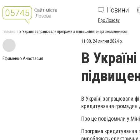
Новини
Про Лозову
Головна
В Україні запрацювали програми з підвищення енергонезалежності
11:00, 24 липня 2024 р.
В Україн
Ефименко Анастасия
підвищен
В Україні запрацювали ф
кредитування громадян д
Про це повідомили у Мін
Програма кредитування п
виробляють електричну е