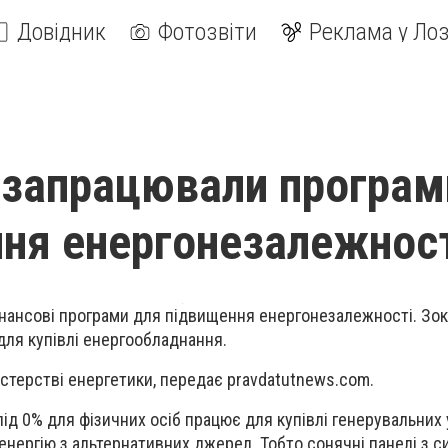
Довідник
Фотозвіти
Реклама у Лоз
і запрацювали програм
ня енергонезалежнос
інансові програми для підвищення енергонезалежності. Зо
ля купівлі енергообладнання.
істерстві енергетики, передає pravdatutnews.com.
ід 0% для фізичних осіб працює для купівлі генерувальних
нергію з альтернативних джерел. Тобто сонячні панелі з 