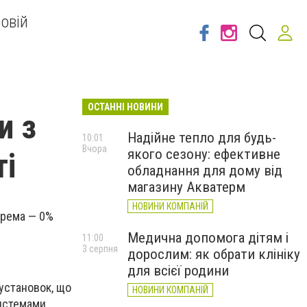
овій
ОСТАННІ НОВИНИ
и з
Надійне тепло для будь-
10:01
Вчора
якого сезону: ефективне
ті
обладнання для дому від
магазину Акватерм
НОВИНИ КОМПАНІЙ
крема — 0%
Медична допомога дітям і
11:00
3 серпня
дорослим: як обрати клініку
для всієї родини
 установок, що
НОВИНИ КОМПАНІЙ
системами