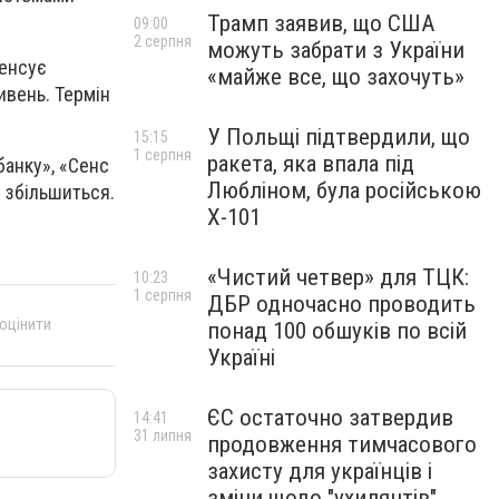
Трамп заявив, що США
09:00
2 серпня
можуть забрати з України
пенсує
«майже все, що захочуть»
ивень. Термін
У Польщі підтвердили, що
15:15
1 серпня
ракета, яка впала під
банку», «Сенс
Любліном, була російською
е збільшиться.
Х-101
«Чистий четвер» для ТЦК:
10:23
1 серпня
ДБР одночасно проводить
 оцінити
понад 100 обшуків по всій
Україні
ЄС остаточно затвердив
14:41
31 липня
продовження тимчасового
захисту для українців і
зміни щодо "ухилянтів"