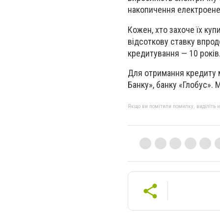
накопичення електроенерг
Кожен, хто захоче їх ку
відсоткову ставку впрод
кредитування — 10 років
Для отримання кредиту м
Банку», банку «Глобус». 
Якщо ви помітили помилку, виділіть нео