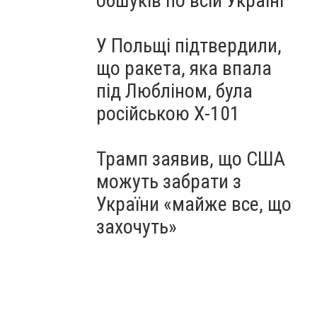
обшуків по всій Україні
У Польщі підтвердили,
що ракета, яка впала
під Любліном, була
російською Х-101
Трамп заявив, що США
можуть забрати з
України «майже все, що
захочуть»