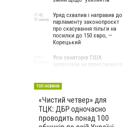
Уряд схвалив і направив до
11:42
31 липня
парламенту законопроєкт
про скасування пільги на
посилки до 150 євро, —
Корецький
Усіх сенаторів США
17:57
29 липня
запросили на переговори із
Зеленським для
обговорення санкцій проти
Росії, – The Hill
ТОП НОВИНИ
«Чистий четвер» для
ТЦК: ДБР одночасно
проводить понад 100