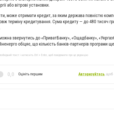
ії або вітрові установки.
пити, може отримати кредит, за яким держава повністю ком
овж терміну кредитування. Сума кредиту — до 480 тисяч гр
.
ожна звернутись до «ПриватБанку», «Ощадбанку», «Укргаз
Міненерго обіцяє, що кількість банків-партнерів програми щ
бхідний текст і натисніть Ctrl + Enter, щоб повідомити про це редакцію
0,0
Оцініть першим
Авторизуйтесь
, щоб