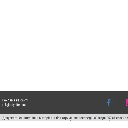
Реклама на сайті:
rek@citysites.ua
Допускається цитування матеріалів без отримання попередньої згоди 05745.com.ua з
пошукових систем гіперпосилання на цитовані статті не нижче другого абзацу в тек