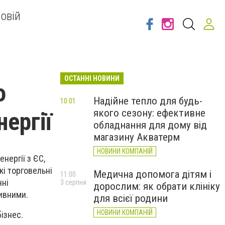
овій
ОСТАННІ НОВИНИ
о
Надійне тепло для будь-
10:01
якого сезону: ефективне
ергії
обладнання для дому від
магазину Акватерм
НОВИНИ КОМПАНІЙ
нергії з ЄС,
кі торговельні
Медична допомога дітям і
11:00
чні
3 серпня
дорослим: як обрати клініку
ивними.
для всієї родини
НОВИНИ КОМПАНІЙ
ізнес.