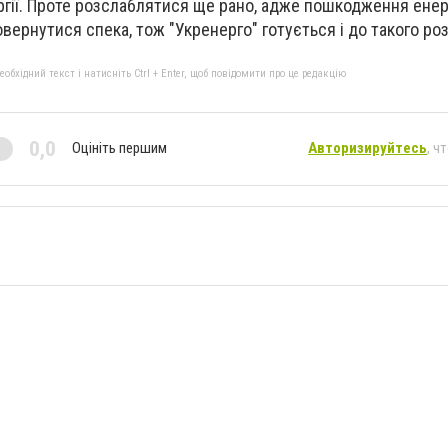
гії. Проте розслаблятися ще рано, адже пошкодження ене
ернутися спека, тож "Укренерго" готується і до такого роз
бхідний текст і натисніть Ctrl + Enter, щоб повідомити про це редакцію
0,0
Оцініть першим
Авторизируйтесь
, ч