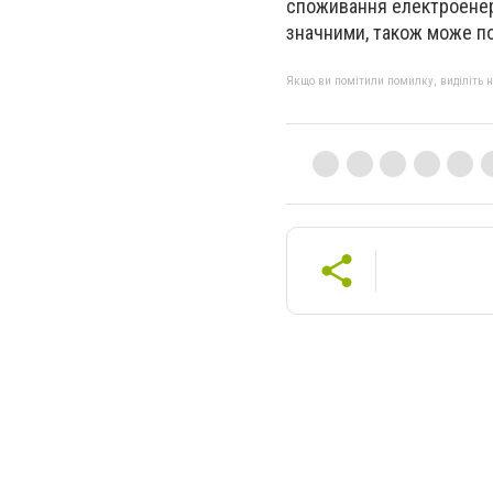
споживання електроенер
значними, також може пов
Якщо ви помітили помилку, виділіть нео