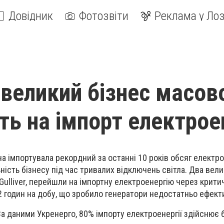
Довідник
Фотозвіти
Реклама у Лоз
і великий бізнес масов
ть на імпорт електроен
на імпортувала
рекордний за останні 10 років обсяг
електрое
ість бізнесу під час тривалих відключень світла. Два вели
і Gulliver, перейшли на імпортну електроенергію
через крити
2 годин
на добу, що зробило генератори
недостатньо ефект
За даними Укренерго, 80% імпорту електроенергії
здійснює б