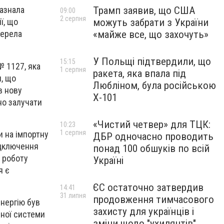
Трамп заявив, що США
азнала
09:00
2 серпня
можуть забрати з України
ї,
що
«майже все, що захочуть»
жерела
У Польщі підтвердили, що
15:15
№ 1127,
яка
1 серпня
ракета, яка впала під
, що
Любліном, була російською
в нову
Х-101
но залучати
«Чистий четвер» для ТЦК:
10:23
1 серпня
 на імпортну
ДБР одночасно проводить
ідключення
понад 100 обшуків по всій
 роботу
Україні
я є
ЄС остаточно затвердив
14:41
31 липня
продовження тимчасового
нергію був
захисту для українців і
чної системи
зміни щодо "ухилянтів"