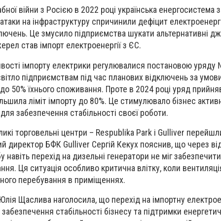
ної війни з Росією в 2022 році українська енергосистема
з
 атаки на інфраструктуру
спричинили дефіцит електроенергі
ключень. Це змусило підприємства
шукати альтернативні д
жерел
став імпорт електроенергії з ЄС.
вості імпорту електрики регулювалися постановою уряду 
світло підприємствам
під час планових відключень за умови
 до 50%
їхнього споживання. Проте в 2024 році уряд прийня
ільшила ліміт імпорту до 80%
. Це стимулювало бізнес актив
 для
забезпечення стабільності своєї роботи.
икі торговельні центри – Respublika Park і Gulliver
перейшли
ний директор БФК Gulliver Сергій Кекух пояснив, що через в
бу навіть перехід на дизельні генератори
не міг забезпечити
ання.
Ця ситуація особливо критична влітку, коли вентиляці
ного перебування в приміщеннях.
 Юлія Щаслива наголосила, що
перехід на імпортну електрое
 забезпечення стабільності бізнесу та підтримки енергети