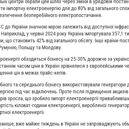
льні центри обрали цей шлях
через зміни в урядовій постан
ти імпортну електроенергію для
до 80% від загального спо
безпечення безперебійного електропостачання.
 ЄС до України значною мірою
залежить від доступної інфраст
.
Наприклад, у червні 2024 року Україна імпортувала 357,1 т
ни, що становить
42% від загального обсягу.
Інші країни-пос
Румунію, Польщу та Молдову.
троенергії
обходиться бізнесу на 25-30%
дорожче за україн
станнім часом ціни в Україні зрівнялися з європейськими ч
щення цін в межах прайс-кепів.
ібного та середнього бізнесу
використовували генератори 
ергією
під час відключень. Проте після підвищення акцизів
орів зросла
, що зробило імпорт електроенергії привабливіш
артість кіловат-години електроенергії, виробленої генерато
тної електроенергії.
раніше, вже майже тиждень в Україні не запроваджують о