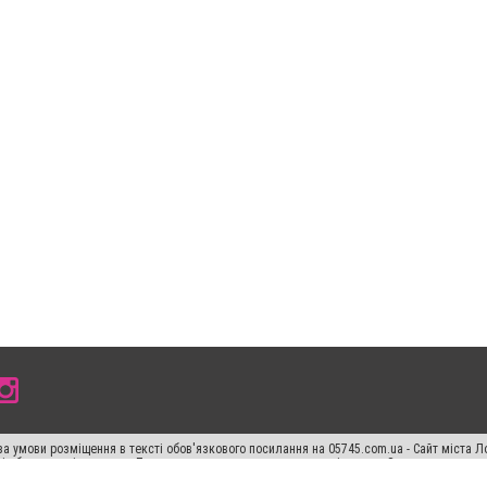
а умови розміщення в тексті обов'язкового посилання на 05745.com.ua - Сайт міста Л
сті або в якості джерела. Порушення виняткових прав переслідується Законом.