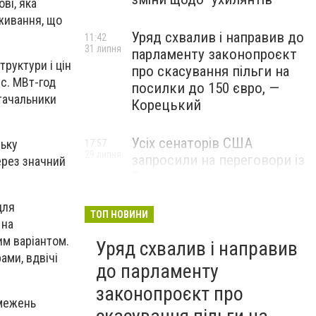
ові,
яка
живання,
що
Уряд схвалив і направив до
11:42
31 липня
парламенту законопроєкт
руктури і цін
про скасування пільги на
ис. МВт-год
посилки до 150 євро, —
тачальники
Корецький
Усіх сенаторів США
ську
17:57
29 липня
запросили на переговори із
ерез значний
Зеленським для
обговорення санкцій проти
для
Росії, – The Hill
ТОП НОВИНИ
 на
им варіантом.
Уряд схвалив і направив
рами,
вдвічі
до парламенту
законопроєкт про
бмежень