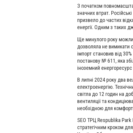
З початком повномасштаб
значних втрат.
Російські
призвело до частих від
енергії.
Одним з таких д
Ще минулого року можли
дозволяла не вимикати 
імпорт
становив від 30%
постанову № 611, яка
зб
іноземний енергоресурс
В липні 2024 року два вел
електроенергію
. Техніч
світла до 12 годин на до
вентиляції та кондиціюв
необхідною
для комфорт
SEO ТРЦ Respublika Park
стратегічним кроком
для