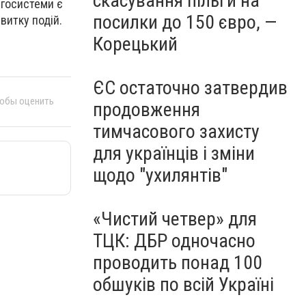
скасування пільги на
ргосистеми є
посилки до 150 євро, —
витку подій.
Корецький
ЄС остаточно затвердив
тобы оценить
продовження
тимчасового захисту
для українців і зміни
щодо "ухилянтів"
«Чистий четвер» для
ТЦК: ДБР одночасно
проводить понад 100
обшуків по всій Україні