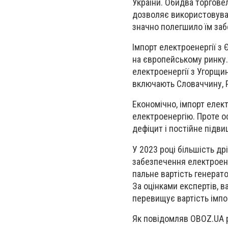
України. Обидва торгове
дозволяє використовува
значно полегшило їм за
Імпорт електроенергії з
на європейському ринку
електроенергії з Угорщи
включають
Словаччину, 
Економічно, імпорт елек
електроенергію. Проте о
дефіцит і
постійне підви
У 2023 році більшість др
забезпечення електроен
пальне
вартість генерат
За оцінками експертів, в
перевищує вартість імпор
Як повідомляв OBOZ.UA 