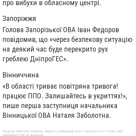
про вибухи в обласному центрі.
Запоріжжя
Голова Запорізької ОВА Іван Федоров
повідомив, що «через безпекову ситуацію
на деякий час буде перекрито рух
греблею ДніпроГЕС».
Вінниччина
«В області триває повітряна тривога!
працює ППО. Залишайтесь в укриттях!»,
пише перша заступниця начальника
Вінницької ОВА Наталя Заболотна.
Якщо ви помітили помилку, виділіть необхідний текст і натисніть Ctrl + Enter, щоб
повідомити про це редакцію