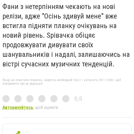
Фани з нетерпінням чекають на нові
релізи, адже "Осінь здивуй мене" вже
встигла підняти планку очікувань на
новий рівень. Spівачка обіцяє
продовжувати дивувати своїх
шанувальників і надалі, залишаючись на
вістрі сучасних музичних тенденцій.
Якщо ви помітили помилку, виділіть необхідний текст і натисніть Ctrl + Enter, щоб
повідомити про це редакцію
0,0
Авторизуйтесь
, щоб оцінити