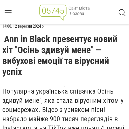
14:00, 12 вересня 2024 р.
Ann in Black презентує новий
хіт "Осінь здивуй мене" —
вибухові емоції та вірусний
успіх
Популярна українська співачка Осінь
здивуй мене", яка стала вірусним хітом у
соцмережах. Відео з уривком пісні
набрало майже 900 тисяч переглядів в
Instagram, а на TikTok вже понад 4 тисячі