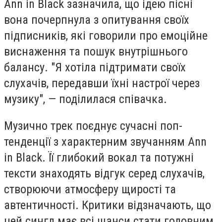
Ann in Black зазначила, що ідею пісні
вона почерпнула з опитування своїх
підписників, які говорили про емоційне
виснаження та пошук внутрішнього
балансу. "Я хотіла підтримати своїх
слухачів, передавши їхні настрої через
музику", — поділилася співачка.
Музично трек поєднує сучасні поп-
тенденції з характерним звучанням Ann
in Black. Її глибокий вокал та потужні
тексти знаходять відгук серед слухачів,
створюючи атмосферу щирості та
автентичності. Критики відзначають, що
цей сингл має всі шанси стати головним