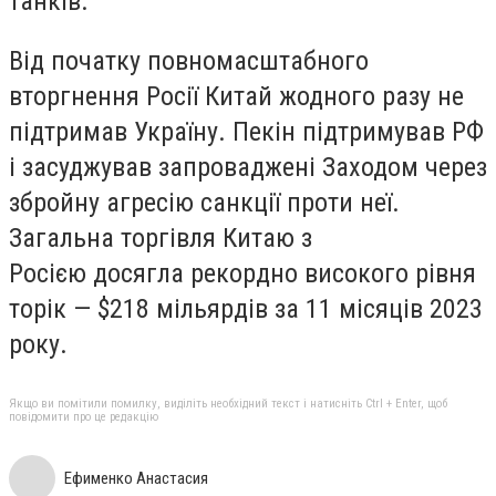
танків.
Від початку повномасштабного
вторгнення Росії Китай жодного разу не
підтримав Україну. Пекін підтримував РФ
і засуджував запроваджені Заходом через
збройну агресію санкції проти неї.
Загальна торгівля Китаю з
Росією досягла рекордно високого рівня
торік — $218 мільярдів за 11 місяців 2023
року.
Якщо ви помітили помилку, виділіть необхідний текст і натисніть Ctrl + Enter, щоб
повідомити про це редакцію
Ефименко Анастасия