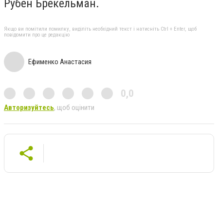
Рубен Брекельман.
Якщо ви помітили помилку, виділіть необхідний текст і натисніть Ctrl + Enter, щоб
повідомити про це редакцію
Ефименко Анастасия
0,0
Авторизуйтесь
, щоб оцінити