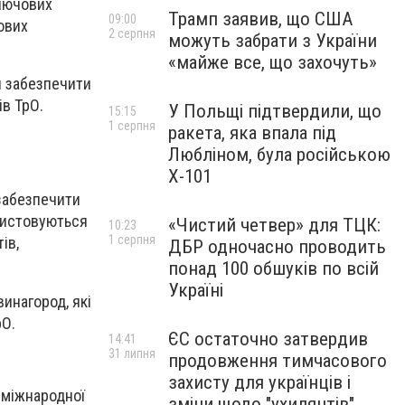
ключових
Трамп заявив, що США
09:00
ових
2 серпня
можуть забрати з України
«майже все, що захочуть»
я забезпечити
ів ТрО.
У Польщі підтвердили, що
15:15
1 серпня
ракета, яка впала під
Любліном, була російською
Х-101
забезпечити
ристовуються
«Чистий четвер» для ТЦК:
10:23
1 серпня
ів,
ДБР одночасно проводить
понад 100 обшуків по всій
Україні
инагород, які
рО.
ЄС остаточно затвердив
14:41
31 липня
продовження тимчасового
захисту для українців і
 міжнародної
зміни щодо "ухилянтів"