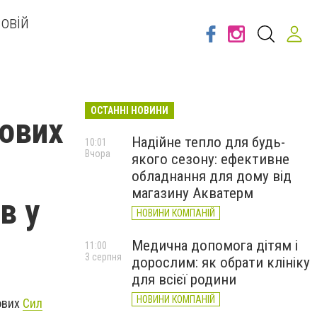
овій
ОСТАННІ НОВИНИ
кових
Надійне тепло для будь-
10:01
Вчора
якого сезону: ефективне
обладнання для дому від
магазину Акватерм
в у
НОВИНИ КОМПАНІЙ
Медична допомога дітям і
11:00
3 серпня
дорослим: як обрати клініку
для всієї родини
НОВИНИ КОМПАНІЙ
ових
Сил