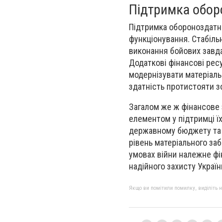
Підтримка оборо
Підтримка обороноздатно
функціонування. Стабіль
виконання бойових завда
Додаткові фінансові рес
модернізувати матеріальн
здатність протистояти зо
Загалом же ж фінансове 
елементом у підтримці ї
державному бюджету та 
рівень матеріального заб
умовах війни належне ф
надійного захисту Україн
Якщо ви помітили помилку, виділіть нео