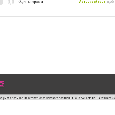
0,0
Оцініть першим
Авторизуйтесь
, щоб
а умови розміщення в тексті обов'язкового посилання на 05745.com.ua - Сайт міста Л
сті або в якості джерела. Порушення виняткових прав переслідується Законом.
ський спецпроєкт", "Політичні новини", "Пресреліз", "PR", "Офіційно", "Політична рек