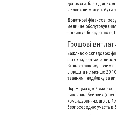
допомоги, благодійних в
не завжди можуть бути 
Додаткові фінансові рес
медичне обслуговування,
підвищує боєздатність Т
Грошові виплат
Важливою складовою фін
що складаються з двох ч
Згідно з законодавчими з
складати не менше 20 10
званням і надбавку за ви
Окрім цього, військовос
виконанні бойових (спеці
командуваннях, що здійс
безпосередню участь в б