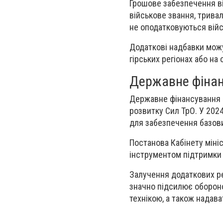
Грошове забезпечення ві
військове звання, тривал
не оподатковуються війс
Додаткові надбавки можу
гірських регіонах або на 
Державне фінан
Державне фінансування в
розвитку Сил ТрО. У 202
для забезпечення базови
Постанова Кабінету міні
інструментом підтримки 
Залучення додаткових ре
значно підсилює оборон
технікою, а також надав