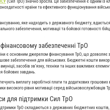
ЗСУ
(Сил ТрО) значно зросла. Це забезпечення є одним із 
оноздатності країни та ефективного функціонування військ
нансуванню, яке надходить з державного бюджету, вдаєтьс
ального забезпечення, мотивації та бойової готовності бійц
 фінансовому забезпеченні ТрО
ни є основним джерелом фінансування ТрО, що дозволяє 
рошове забезпечення для військових. Бюджетні кошти вико
амуніції, засобів зв'язку, техніки та інших важливих елемент
я бойових завдань.
печують виплату заробітної плати та додаткових грошових в
ки високого рівня мотивації серед військовослужбовців Т
си для підтримки Сил ТрО
підтримки ТрО складаються з державних бюджетних коштів,