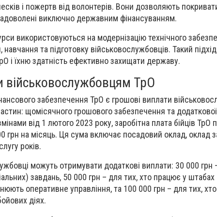
несків і пожертв від волонтерів. Вони дозволяють покриват
задоволені виключно державним фінансуванням.
урси використовуються на модернізацію технічного забезп
 навчання та підготовку військовослужбовців. Такий підхід
рО і їхню здатність ефективно захищати державу.
и військовослужбовцям ТрО
ансового забезпечення ТрО є грошові виплати військовос
астин: щомісячного грошового забезпечення та додаткової
мінами від 1 лютого 2023 року, заробітна плата бійців ТрО 
0 грн на місяць. Ця сума включає посадовий оклад, оклад з
слугу років.
лужбовці можуть отримувати додаткові виплати: 30 000 грн 
альних) завдань, 50 000 грн – для тих, хто працює у штабах 
нюють оперативне управління, та 100 000 грн – для тих, хто
ойових діях.