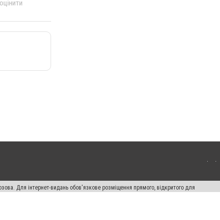
 оцінити
озова. Для інтернет-видань обов'язкове розміщення прямого, відкритого для
лама" публікуються на правах реклами.