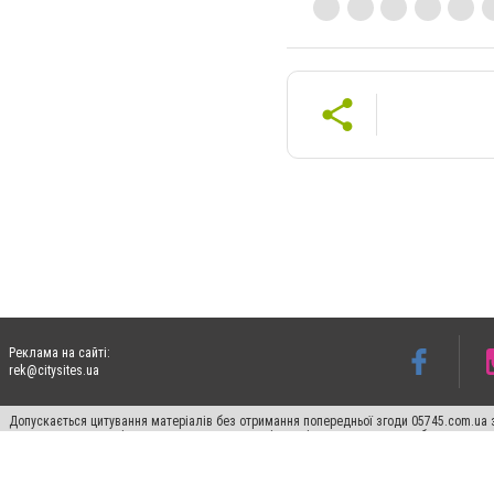
Реклама на сайті:
rek@citysites.ua
Допускається цитування матеріалів без отримання попередньої згоди 05745.com.ua з
пошукових систем гіперпосилання на цитовані статті не нижче другого абзацу в тек
Матеріали з плашками "Новини компаній", "Промо", "Партнерський матеріал", "Партнер