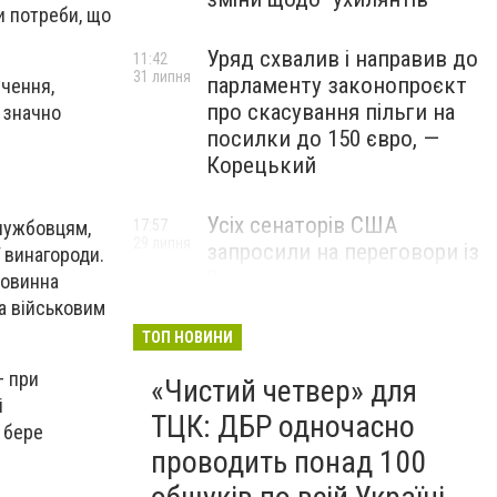
и потреби, що
Уряд схвалив і направив до
11:42
31 липня
парламенту законопроєкт
ечення,
про скасування пільги на
 значно
посилки до 150 євро, —
Корецький
Усіх сенаторів США
17:57
лужбовцям,
29 липня
запросили на переговори із
 винагороди.
Зеленським для
повинна
обговорення санкцій проти
а військовим
Росії, – The Hill
ТОП НОВИНИ
– при
«Чистий четвер» для
і
ТЦК: ДБР одночасно
 бере
проводить понад 100