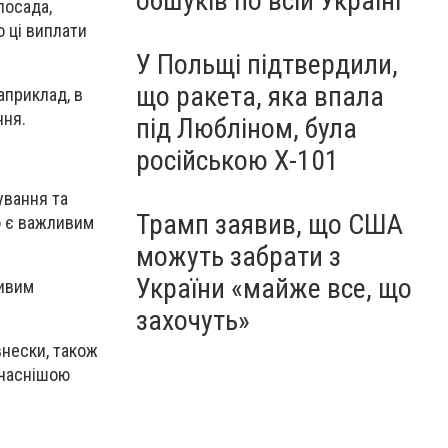
обшуків по всій Україні
посада,
о ці виплати
У Польщі підтвердили,
що ракета, яка впала
априклад, в
ння.
під Любліном, була
російською Х-101
ування та
Трамп заявив, що США
о є важливим
можуть забрати з
України «майже все, що
ливим
захочуть»
внески, також
учаснішою