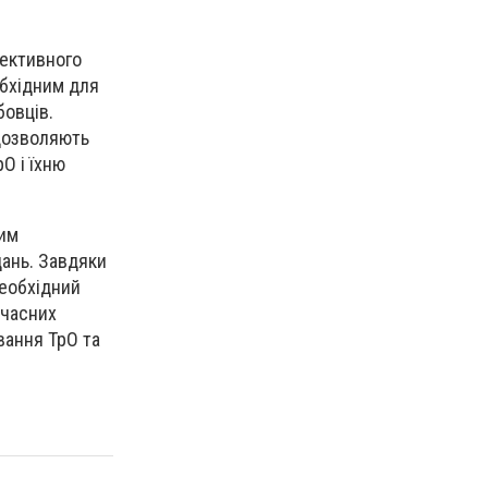
фективного
обхідним для
бовців.
 дозволяють
О і їхню
вим
дань. Завдяки
еобхідний
учасних
вання ТрО та