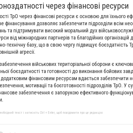
ноздатності через фінансові ресурси
сті ТрО через фінансові ресурси є основою для їхнього е
не фінансування дозволяє забезпечити підрозділи всім не
нь та підтримувати високий моральний дух військовослуж
урси від міжнародних партнерів та благодійних організацій
о-технічну базу, що в свою чергу підвищує боєздатність Тр
внішній агресії.
забезпечення військових територіальної оборони є ключо
хньої боєздатності та готовності до виконання бойових зав
додатковим фінансовим ресурсам вдається забезпечити н
езпечення, мотивації та боєготовності підрозділів ТрО. У с
інансове забезпечення є запорукою ефективного функціону
и.
бхідний текст і натисніть Ctrl + Enter, щоб повідомити про це редакцію