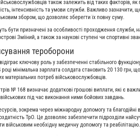
йськовослужбовців також залежить від таких факторів, як 
ість, інтенсивність та умови служби. Важливо зазначити, щ
ьковим збором, що дозволяє зберегти їх повну суму.
ть бути призначені за особливості проходження служби, н
острові Зміїний, а також за наукові ступені чи спортивні зва
сування тероборони
ідіграє ключову роль у забезпеченні стабільного функціон
4 році мінімальна зарплата солдата становить 20 130 грн, щ
х матеріальних потреб військовослужбовців.
стрів № 168 визначає додаткові грошові виплати, які є важ
військових під час виконання ними бойових завдань.
сурсів, зокрема через міжнародну допомогу та благодійні 
оздатність ТрО. Це дозволяє забезпечити підрозділи найс
ати військовим необхідну медичну допомогу та реабілітацію.