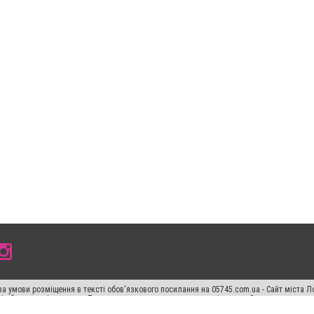
а умови розміщення в тексті обов'язкового посилання на 05745.com.ua - Сайт міста Л
сті або в якості джерела. Порушення виняткових прав переслідується Законом.