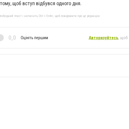
тому, щоб вступ відбувся одного дня.
бхідний текст і натисніть Ctrl + Enter, щоб повідомити про це редакцію
0,0
Оцініть першим
Авторизуйтесь
, щоб