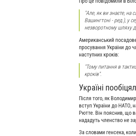
Про це повідомили в Біл
"Але, як ви знаєте, на 
Вашингтоні - ред.), у 
незворотному шляху до 
Американський посадовец
просування України до ч
наступних кроків:
"Тому питання в тактиц
кроків".
Україні пообіця
Після того, як Володими
вступ України до НАТО, 
Рютте. Він пояснив, що 
нададуть членство не зар
За словами генсека, коли