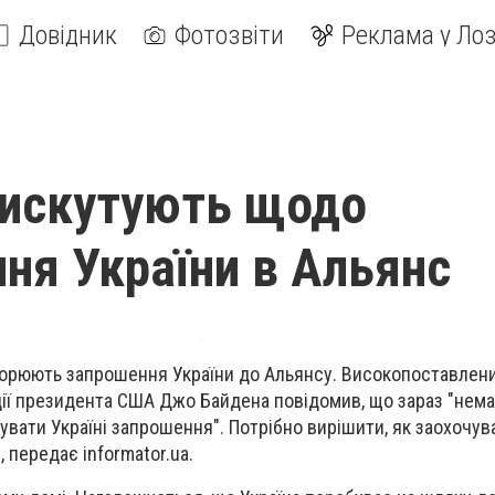
Довідник
Фотозвіти
Реклама у Лоз
дискутують щодо
ня України в Альянс
орюють запрошення України до Альянсу. Високопоставлен
ції президента США Джо Байдена повідомив, що зараз "нем
увати Україні запрошення". Потрібно вирішити, як заохочу
 передає informator.ua.