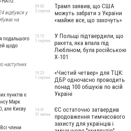
о НАТО.
Трамп заявив, що США
09:00
2 серпня
24 відбувся у
можуть забрати з України
ебуває на
«майже все, що захочуть»
У Польщі підтвердили, що
15:15
ля подальшого
1 серпня
ракета, яка впала під
тей щодо
Любліном, була російською
Х-101
до наступних
«Чистий четвер» для ТЦК:
10:23
1 серпня
ДБР одночасно проводить
понад 100 обшуків по всій
Україні
их пунктів є
янсу Марк
О, але Києву
ЄС остаточно затвердив
14:41
31 липня
продовження тимчасового
захисту для українців і
 Всі члени
зміни щодо "ухилянтів"