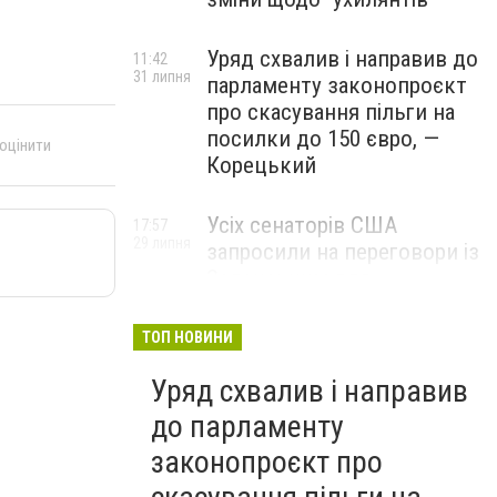
Уряд схвалив і направив до
11:42
31 липня
парламенту законопроєкт
про скасування пільги на
посилки до 150 євро, —
 оцінити
Корецький
Усіх сенаторів США
17:57
29 липня
запросили на переговори із
Зеленським для
обговорення санкцій проти
Росії, – The Hill
ТОП НОВИНИ
Уряд схвалив і направив
до парламенту
законопроєкт про