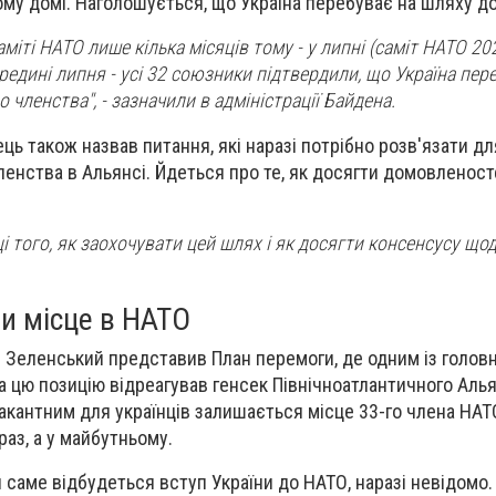
ому домі. Наголошується, що Україна перебуває на шляху д
саміті НАТО лише кілька місяців тому - у липні (саміт НАТО 20
середині липня - усі 32 союзники підтвердили, що Україна пер
членства", - зазначили в адміністрації Байдена.
ь також назвав питання, які наразі потрібно розв'язати д
ленства в Альянсі. Йдеться про те, як досягти домовленос
і того, як заохочувати цей шлях і як досягти консенсусу що
ли місце в НАТО
р Зеленський представив План перемоги, де одним із головн
на цю позицію відреагував генсек Північноатлантичного Аль
вакантним для українців залишається місце 33-го члена НАТ
аз, а у майбутньому.
 саме відбудеться вступ України до НАТО, наразі невідомо.