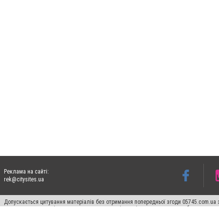
Реклама на сайті:
rek@citysites.ua
Допускається цитування матеріалів без отримання попередньої згоди 05745.com.ua з
пошукових систем гіперпосилання на цитовані статті не нижче другого абзацу в тек