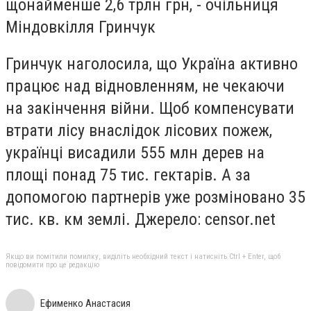
щонайменше 2,6 трлн грн, - очільниця
Міндовкілля Гринчук
Гринчук наголосила, що Україна активно
працює над відновленням, не чекаючи
на закінчення війни. Щоб компенсувати
втрати лісу внаслідок лісових пожеж,
українці висадили 555 млн дерев на
площі понад 75 тис. гектарів. А за
допомогою партнерів уже розміновано 35
тис. кв. км землі.
Джерело: censor.net
Якщо ви помітили помилку, виділіть необхідний текст і натисніть Ctrl + Enter, щоб
повідомити про це редакцію
Ефименко Анастасия