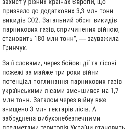
захист у різних країнах Європи, що
призвело до додаткових 3,3 млн тонн
викидів СО2. Загальний обсяг викидів
парникових газів, спричинених війною,
становить 180 млн тонн", ― зауважила
Гринчук.
За її словами, через бойові дії та лісові
пожежі за майже три роки війни
потенціал поглинання парникових газів
українськими лісами зменшився на 1,7
млн тонн. Загалом через війну вже
знищено 3 млн гектарів лісів. А
забруднена вибухонебезпечними
предметами територія України становить