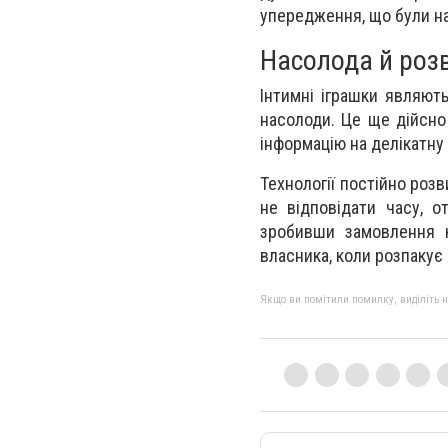
упередження, що були на
Насолода й розв
Інтимні іграшки являют
насолоди. Це ще дійсно
інформацію на делікатну 
Технології постійно роз
не відповідати часу, о
зробивши замовлення к
власника, коли розпакує
Якщо ви помітили помилку, виділіть нео