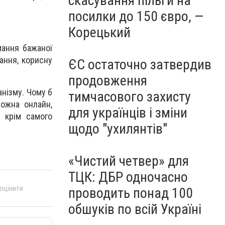
скасування пільги на
посилки до 150 євро, —
Корецький
мання бажаної
ання, корисну
ЄС остаточно затвердив
продовження
анізму. Чому б
тимчасового захисту
можна онлайн,
для українців і зміни
 крім самого
щодо "ухилянтів"
«Чистий четвер» для
ТЦК: ДБР одночасно
 оцінити
проводить понад 100
обшуків по всій Україні