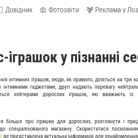
Довідник
Фотозвіти
Реклама у Лоз
-іграшок у пізнанні с
ня інтимних іграшок, люди, як правило, діляться на три ка
 інтимними гаджетами, другі надають перевагу нейтральн
ється хейтерами дорослих іграшок, які вважають їх 
ся більше про іграшки для дорослих, розглянути і при
до спеціалізованого магазину. Скористатися посиланн
i
де представлена актуальна інформація для ознайомлення