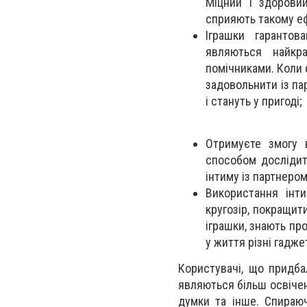
Міцний і здорови
сприяють такому е
Іграшки гарантов
являються найкр
помічниками. Коли 
задовольнити із пар
і стануть у пригоді;
Отримуєте змогу 
способом дослідит
інтиму із партнером
Використання інт
кругозір, покращити
іграшки, знають про
у життя різні гадже
Користувачі, що придба
являються більш освічен
думки та інше. Спираюч