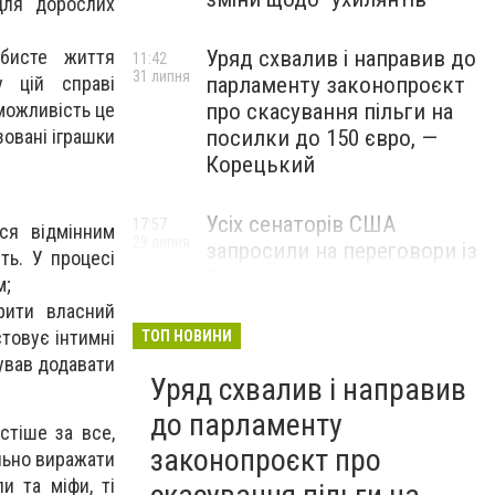
для дорослих
обисте життя
Уряд схвалив і направив до
11:42
31 липня
у цій справі
парламенту законопроєкт
можливість це
про скасування пільги на
зовані іграшки
посилки до 150 євро, —
Корецький
Усіх сенаторів США
17:57
ся відмінним
29 липня
запросили на переговори із
ть. У процесі
Зеленським для
м;
обговорення санкцій проти
рити власний
Росії, – The Hill
стовує інтимні
ТОП НОВИНИ
бував додавати
Уряд схвалив і направив
до парламенту
стіше за все,
законопроєкт про
ільно виражати
и та міфи, ті