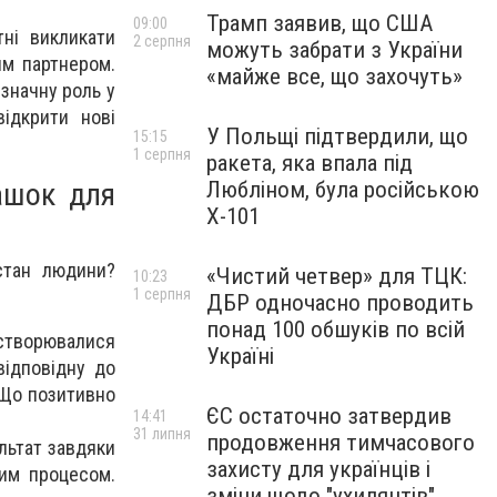
Трамп заявив, що США
09:00
тні викликати
2 серпня
можуть забрати з України
им партнером.
«майже все, що захочуть»
 значну роль у
відкрити нові
У Польщі підтвердили, що
15:15
1 серпня
ракета, яка впала під
ашок для
Любліном, була російською
Х-101
 стан людини?
«Чистий четвер» для ТЦК:
10:23
1 серпня
ДБР одночасно проводить
понад 100 обшуків по всій
 створювалися
Україні
відповідну до
 Що позитивно
ЄС остаточно затвердив
14:41
31 липня
продовження тимчасового
льтат завдяки
захисту для українців і
им процесом.
зміни щодо "ухилянтів"