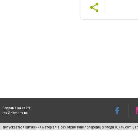
Реклама на сайті:
rek@citysites.ua
Допускається цитування матеріалів без отримання попередньої згоди 05745.com.ua з
пошукових систем гіперпосилання на цитовані статті не нижче другого абзацу в тек