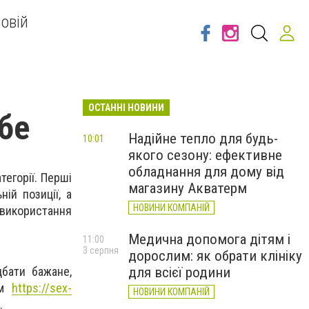
овій
ОСТАННІ НОВИНИ
ебе
Надійне тепло для будь-
10:01
якого сезону: ефективне
обладнання для дому від
тегорії. Перші
магазину Акватерм
ій позиції, а
НОВИНИ КОМПАНІЙ
використання
Медична допомога дітям і
11:00
3 серпня
дорослим: як обрати клініку
для всієї родини
дбати бажане,
ям
https://sex-
НОВИНИ КОМПАНІЙ
.