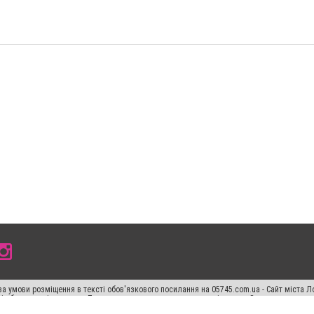
а умови розміщення в тексті обов'язкового посилання на 05745.com.ua - Сайт міста Л
сті або в якості джерела. Порушення виняткових прав переслідується Законом.