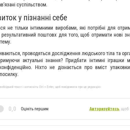
в’язані суспільством.
иток у пізнанні себе
ься не тільки інтимними виробами, які потрібні для отри
 результативний поштовх для того, щоб отримати нові зн
тему.
виваються, проводяться дослідження людського тіла та орг
тримуючи актуальні знання? Придбати інтимні іграшки 
онфіденційно. Ніхто не дізнається про вміст упаковки
 посилку.
бхідний текст і натисніть Ctrl + Enter, щоб повідомити про це редакцію
0,0
Оцініть першим
Авторизуйтесь
, щоб