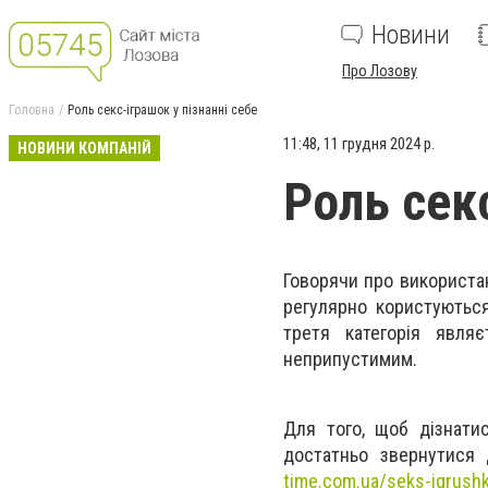
Новини
Про Лозову
Головна
Роль секс-іграшок у пізнанні себе
11:48, 11 грудня 2024 р.
НОВИНИ КОМПАНІЙ
Роль секс
Говорячи про використан
регулярно користуються
третя категорія явля
неприпустимим.
Для того, щоб дізнати
достатньо звернутися 
time.com.ua/seks-igrushk