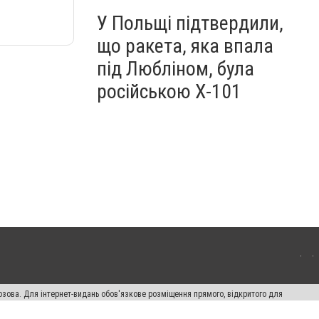
У Польщі підтвердили,
що ракета, яка впала
під Любліном, була
російською Х-101
озова. Для інтернет-видань обов'язкове розміщення прямого, відкритого для