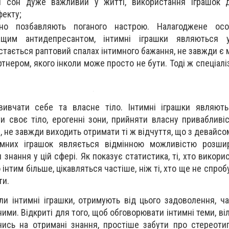
й сон дуже важливий у житті, використання іграшок 
фекту;
ано позбавляють поганого настрою. Налагоджене ос
ащим антидепресантом, інтимні іграшки являються 
стається раптовий спалах інтимного бажання, не завжди є 
тнером, якого інколи може просто не бути. Тоді ж спеціалі
вивчати себе та власне тіло. Інтимні іграшки являють
и своє тіло, ерогенні зони, прийняти власну привабливіс
, не завжди виходить отримати ті ж відчуття, що з девайсо
имних іграшок являється відмінною можливістю розши
 знання у цій сфері. Як показує статистика, ті, хто викори
 інтим більше, цікавляться частіше, ніж ті, хто ще не спро
ти.
ли інтимні іграшки, отримують від цього задоволення, ча
ими. Відкриті для того, щоб обговорювати інтимні теми, в
ись на отримані знання, простіше забути про стереотип