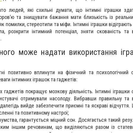
то людей, які схильні думати, що інтимні іграшки зда
оров’ю та знищувати бажання мати близькість із реальн
як помилки, стереотипи та міфи. Інтимні іграшки відіграють
іла, розкрити інтимний потенціал, зняти скованість та 
.
ного може надати використання ігр
атні позитивно вплинути на фізичний та психологічний
ваги інтимних іграшок та гаджетів:
х гаджетів покращує мозкову діяльність. Інтимні іграшки
истувачі отримували насолоду. Вибравши правильну та 
здалегідь вийде забезпечити приємні та яскраві відчуття.
сленні та позитивному настрої;
зумства, гарантується міцний сон. Досягається такий резу
яким іншим речовинам, що виділяються разом із статев