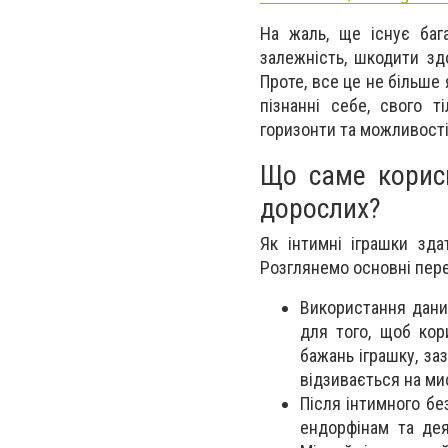
На жаль, ще існує бага
залежність, шкодити зд
Проте, все це не більше 
пізнанні себе, свого т
горизонти та можливості
Що саме корис
дорослих?
Як інтимні іграшки зд
Розглянемо основні пере
Використання дани
для того, щоб кор
бажань іграшку, за
відзивається на ми
Після інтимного бе
ендорфінам та де