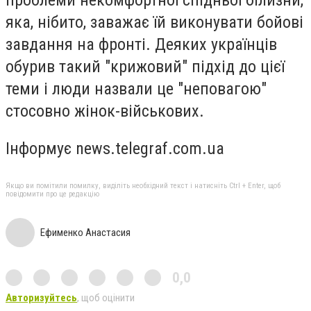
проблеми некомфортної спідньої білизни,
яка, нібито, заважає їй виконувати бойові
завдання на фронті. Деяких українців
обурив такий "крижовий" підхід до цієї
теми і люди назвали це "неповагою"
стосовно жінок-військових.
Інформує news.telegraf.com.ua
Якщо ви помітили помилку, виділіть необхідний текст і натисніть Ctrl + Enter, щоб
повідомити про це редакцію
Ефименко Анастасия
0,0
Авторизуйтесь
, щоб оцінити