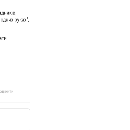
ідників,
одних руках",
ати
 оцінити