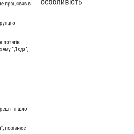
особливість
іше працював в
орупцію
в потягів
схему "Дєда",
арешті пішло
і", порівнює