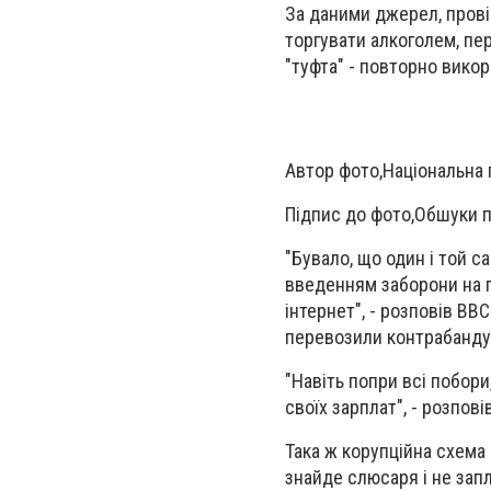
За даними джерел, прові
торгувати алкоголем, пер
"туфта" - повторно викор
Автор фото,
Національна 
Підпис до фото,
Обшуки п
"Бувало, що один і той 
введенням заборони на п
інтернет", - розповів В
перевозили контрабанду
"Навіть попри всі побори
своїх зарплат", - розпов
Така ж корупційна схема 
знайде слюсаря і не запл