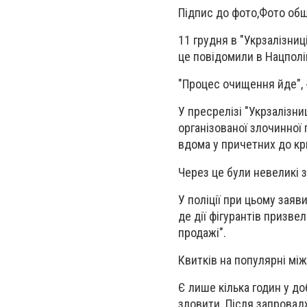
Підпис до фото,
Фото обш
11 грудня в "Укрзалізниц
це повідомили в Нацполіці
"Процес очищення йде", 
У пресрелізі "Укрзалізни
організованої злочинної 
вдома у причетних до кр
Через це були невеликі з
У поліції при цьому зая
де дії фігурантів призве
продажі".
Квитків на популярні мі
Є лише кілька годин у до
зловити. Після запровадж