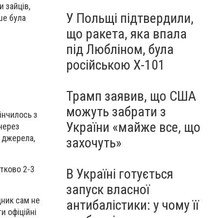
 зайців,
У Польщі підтвердили,
ше була
що ракета, яка впала
під Любліном, була
російською Х-101
Трамп заявив, що США
можуть забрати з
інчилось з
України «майже все, що
 через
ь джерела,
захочуть»
атково 2-3
В Україні готується
запуск власної
дник сам не
антибалістики: у чому її
и офіційні