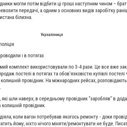
дники могли потім відбити ці гроші наступним чином – брати
евозити передачі, а одним з основних видів заробітку рані
истана білизна.
Укрзалізниця
поліція
роводили і в потягах
самий комплект використовували по 3-4 рази. Це все вже зак
родаж постелі в потягах та обов'язковістю купівлі постелі
ВС колишній провідник. На міжнародних рейсах, розповідают
.
, які шли наверх, в середньому провідник "заробляв" в дод
ів колишній провідник.
діяла, коли вагон потребував якогось ремонту - доки прові
атить йому, ніхто нічого міняти/ремонтувати не буде. Писат