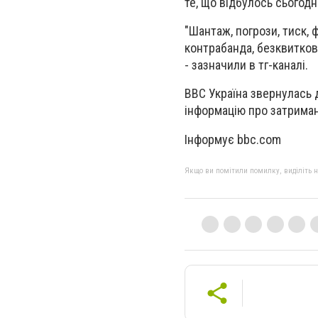
те, що відбулось сьогодн
"Шантаж, погрози, тиск, 
контрабанда, безквиткові
- зазначили в тг-каналі.
ВВС Україна звернулась 
інформацію про затриман
Інформує bbc.com
Якщо ви помітили помилку, виділіть нео