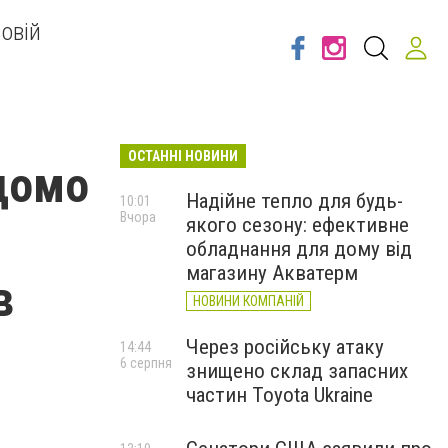
овій
ОСТАННІ НОВИНИ
ідомо
Надійне тепло для будь-
10:01
Вчора
якого сезону: ефективне
обладнання для дому від
магазину Акватерм
в
НОВИНИ КОМПАНІЙ
Через російську атаку
14:44
6 серпня
знищено склад запасних
частин Toyota Ukraine