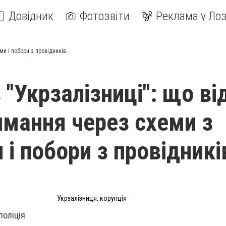
Довідник
Фотозвіти
Реклама у Лоз
ми і побори з провідників
 "Укрзалізниці": що в
имання через схеми з
 і побори з провідникі
Укрзалізниця, корупція
поліція