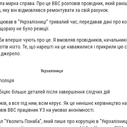
ула марна справа. Про це ВВС розповів провідник, який ран
а, яку він відмовлявся ремонтувати за свій рахунок.
цював в "Укрзалізниці" тривалий час, передавав дані про к
 щоразу не було реакції.
ніби вперше чують про це. Я вмовляв провідників, начальникі
хотів ніхто. Те, що нарешті на це наважилися і прикрили цю 
е джерело.
Укрзалізниця
поліція
обіцяє більше деталей після завершення слідчих дій
оків, а все під ним, всім керує. Як це нинішнє керівництво н
повів ВВС працівник УЗ на умовах анонімності.
л "Уволить Понаба", який пише про корупцію в "Укрзалізниц