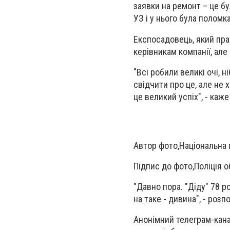
заявки на ремонт – це б
УЗ і у нього була поломк
Експосадовець, який пра
керівникам компанії, але
"Всі робили великі очі, 
свідчити про це, але не 
це великий успіх", - каж
Автор фото,
Національна 
Підпис до фото,
Поліція 
"Давно пора. "Діду" 78 р
на таке - дивина", - роз
Анонімний телеграм-кана