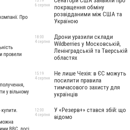
Сенатори США заявили про
13:19
6 серпня
покращення обміну
розвідданими між США та
компанії. Про
Україною
Дрони уразили склади
18:00
4 серпня
Wildberries у Московській,
ьність
Ленінградській та Тверській
ки провели
областях
Не лише Чехія: в ЄС можуть
15:19
4 серпня
посилити правила
сполучення,
тимчасового захисту для
ти у вільному
українців
У «Резерв+» стався збій: що
 купити.
12:00
4 серпня
відомо
и можна
ними ВВС, досі