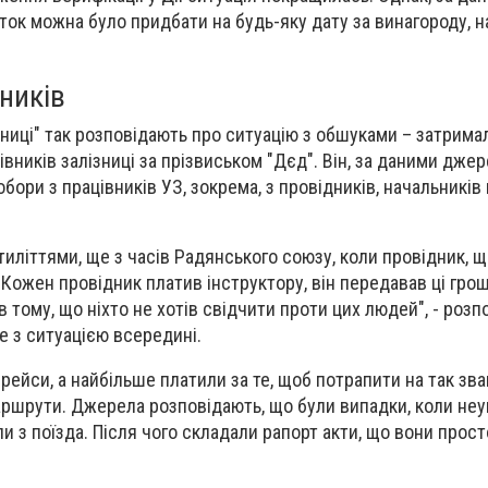
ток можна було придбати на будь-яку дату за винагороду, на
ників
ниці" так розповідають про ситуацію з обшуками – затрима
вників залізниці за прізвиськом "Дєд". Він, за даними дже
бори з працівників УЗ, зокрема, з провідників, начальників 
тиліттями, ще з часів Радянського союзу, коли провідник, щ
 Кожен провідник платив інструктору, він передавав ці гроші
в тому, що ніхто не хотів свідчити проти цих людей", - розп
е з ситуацією всередині.
рейси, а найбільше платили за те, щоб потрапити на так звані
ршрути. Джерела розповідають, що були випадки, коли неу
 з поїзда. Після чого складали рапорт акти, що вони прост