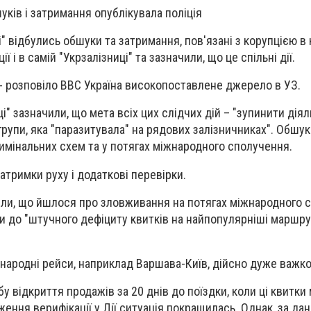
уків і затримання опублікувала поліція
і" відбулись обшуки та затримання, пов'язані з корупцією в 
ї і в самій "Укрзалізниці" та зазначили, що це спільні дії.
- розповіло ВВС Україна високопоставлене джерело в УЗ.
ці" зазначили, що мета всіх цих слідчих дій – "зупинити діял
групи, яка "паразитувала" на рядових залізничниках". Обшу
имінальних схем та у потягах міжнародного сполучення.
атримки руху і додаткові перевірки.
вили, що йшлося про зловживання на потягах міжнародного 
ли до "штучного дефіциту квитків на найпопулярніші маршру
жнародні рейси, наприклад Варшава-Київ, дійсно дуже важко
бу відкриття продажів за 20 днів до поїздки, коли ці квитк
ення верифікації у Дії ситуація покращилась. Однак, за да