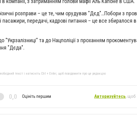
і в компанії, з затриманням голови мафії Аль Капоне в США.
фізичні розправи – це те, чим орудував "Дєд"…Побори з пров
 пасажири, передачі, кадрові питання – це все збиралося в 
до "Укрзалізниці" та до Нацполіції з проханням прокоментув
ня "Дєда".
бхідний текст і натисніть Ctrl + Enter, щоб повідомити про це редакцію
0,0
Оцініть першим
Авторизуйтесь
, щоб