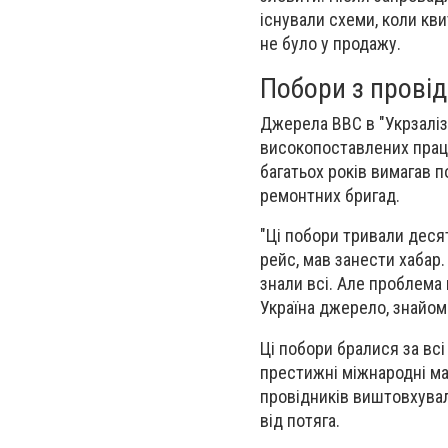
існували схеми, коли кви
не було у продажу.
Побори з провід
Джерела ВВС в "Укрзаліз
високопоставлених праці
багатьох років вимагав по
ремонтних бригад.
"Ці побори тривали деся
рейс, мав занести хабар.
знали всі. Але проблема 
Україна джерело, знайом
Ці побори бралися за всі 
престижні міжнародні ма
провідників виштовхували
від потяга.