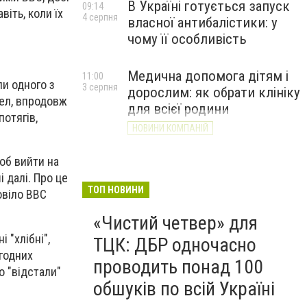
В Україні готується запуск
09:14
віть, коли їх
4 серпня
власної антибалістики: у
чому її особливість
Медична допомога дітям і
11:00
ли одного з
3 серпня
дорослим: як обрати клініку
рел, впродовж
для всієї родини
потягів,
НОВИНИ КОМПАНІЙ
об вийти на
 далі. Про це
ТОП НОВИНИ
овіло ВВС
«Чистий четвер» для
 "хлібні",
ТЦК: ДБР одночасно
годних
проводить понад 100
о "відстали"
обшуків по всій Україні