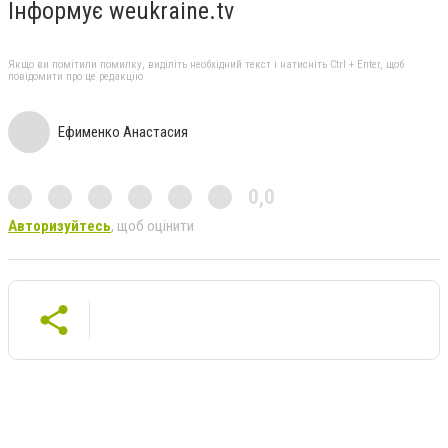
Інформує weukraine.tv
Якщо ви помітили помилку, виділіть необхідний текст і натисніть Ctrl + Enter, щоб
повідомити про це редакцію
Ефименко Анастасия
0,0
Авторизуйтесь
, щоб оцінити