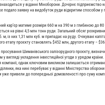
 знаходиться у віданні Міноборони. Дочірнє підприємство к
е подало заявку на видобуток руди відкритим способом у п
ий кар’єр матиме розміри 660 м на 390 м з глибиною до 80 
ться на рівні 4,5 млн тонн руди. Загальний обсяг розкривни
 м, із них 1,31 млн куб. м припадає на руду. Очікувані капіт
ого етапу проєкту становлять $452 млн, другого етапу – $36
ує просування Шиманівського залізорудного проєкту, визна
 у вигляді укладення інвестиційної угоди з урядом країни.
я компанії, однак ключовим викликом залишається отриман
ілянки, яка нині перебуває у віданні Міністерства оборони 
 уже привели до попередньої домовленості про суму компе