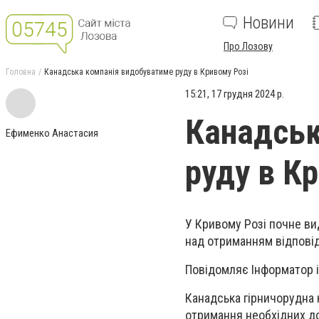
Новини
Про Лозову
Головна
Канадська компанія видобуватиме руду в Кривому Розі
15:21, 17 грудня 2024 р.
Канадськ
Ефименко Анастасия
руду в К
У Кривому Розі почне вид
над отриманням відпові
Повідомляє Інформатор і
Канадська гірничорудна к
отримання необхідних до