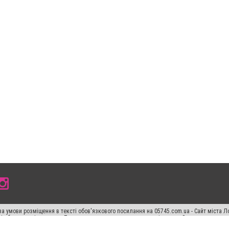
а умови розміщення в тексті обов'язкового посилання на 05745.com.ua - Сайт міста Л
сті або в якості джерела. Порушення виняткових прав переслідується Законом.