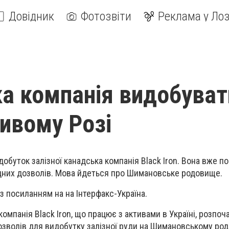
Довідник
Фотозвіти
Реклама у Лоз
а компанія видобува
ривому Розі
обуток залізної канадська компанія Black Iron. Вона вже п
дних дозволів. Мова йдеться про Шимановське родовище.
з посиланням на на Інтерфакс-Україна.
омпанія Black Iron, що працює з активами в Україні, розпоч
зволів для видобутку залізної руди на Шимановському род