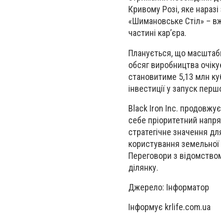
Кривому Розі, яке наразі
«Шимановське Стіл» – вж
частині кар’єра.
Планується, що масштабн
обсяг виробництва очікує
становитиме 5,13 млн куб.
інвестиції у запуск перш
Black Iron Inc. продовж
себе пріоритетний напрям
стратегічне значення дл
користування земельної д
Переговори з відомством
ділянку.
Джерело: Інформатор
Інформує krlife.com.ua