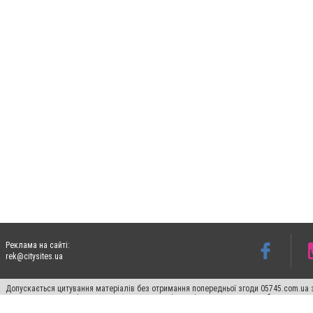
Реклама на сайті:
rek@citysites.ua
Допускається цитування матеріалів без отримання попередньої згоди 05745.com.ua з
пошукових систем гіперпосилання на цитовані статті не нижче другого абзацу в тек