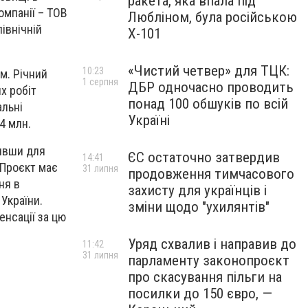
ракета, яка впала під
омпанії – ТОВ
Любліном, була російською
івнічній
Х-101
«Чистий четвер» для ТЦК:
10:23
м. Річний
1 серпня
ДБР одночасно проводить
х робіт
понад 100 обшуків по всій
альні
Україні
4 млн.
чивши для
ЄС остаточно затвердив
14:41
 Проєкт має
31 липня
продовження тимчасового
ня в
захисту для українців і
України.
зміни щодо "ухилянтів"
нсації за цю
Уряд схвалив і направив до
11:42
31 липня
парламенту законопроєкт
про скасування пільги на
посилки до 150 євро, —