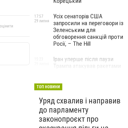
Корецький
Усіх сенаторів США
17:57
29 липня
запросили на переговори із
 оцінити
Зеленським для
обговорення санкцій проти
Росії, – The Hill
Іран уперше після паузи
15:23
29 липня
Трампа атакував ракетами
американську базу
ТОП НОВИНИ
Уряд схвалив і направив
до парламенту
законопроєкт про