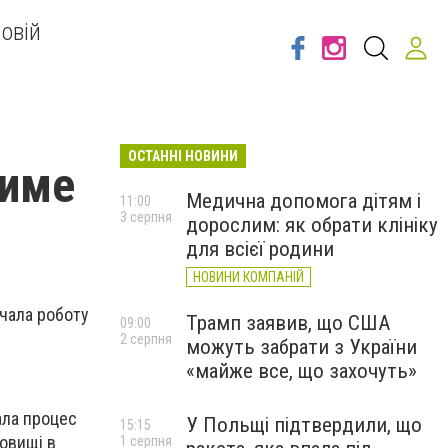
овій
ОСТАННІ НОВИНИ
тиме
Медична допомога дітям і
11:00
3 серпня
дорослим: як обрати клініку
для всієї родини
НОВИНИ КОМПАНІЙ
очала роботу
Трамп заявив, що США
09:00
2 серпня
можуть забрати з України
«майже все, що захочуть»
ала процес
У Польщі підтвердили, що
15:15
овищі в
1 серпня