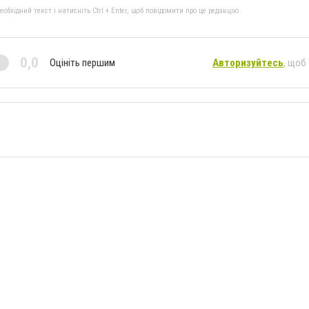
бхідний текст і натисніть Ctrl + Enter, щоб повідомити про це редакцію
0,0
Оцініть першим
Авторизуйтесь
, щоб