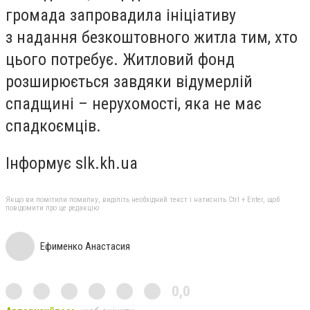
громада запровадила ініціативу
з надання безкоштовного житла тим, хто
цього потребує. Житловий фонд
розширюється завдяки відумерлій
спадщині – нерухомості, яка не має
спадкоємців.
Інформує slk.kh.ua
Якщо ви помітили помилку, виділіть необхідний текст і натисніть Ctrl + Enter, щоб
повідомити про це редакцію
Ефименко Анастасия
0,0