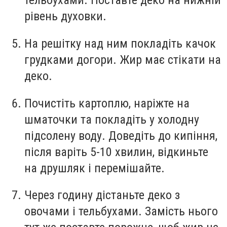
тельбухами. Поставте деко на нижній
рівень духовки.
На решітку над ним покладіть качок
грудками догори. Жир має стікати на
деко.
Почистіть картоплю, наріжте на
шматочки та покладіть у холодну
підсолену воду. Доведіть до кипіння,
після варіть 5-10 хвилин, відкиньте
на друшляк і перемішайте.
Через годину дістаньте деко з
овочами і тельбухами. Замість нього