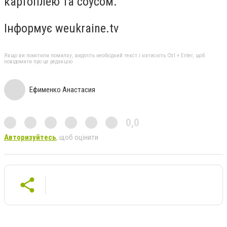
картоплею та соусом.
Інформує weukraine.tv
Якщо ви помітили помилку, виділіть необхідний текст і натисніть Ctrl + Enter, щоб
повідомити про це редакцію
Ефименко Анастасия
0,0
Авторизуйтесь
, щоб оцінити