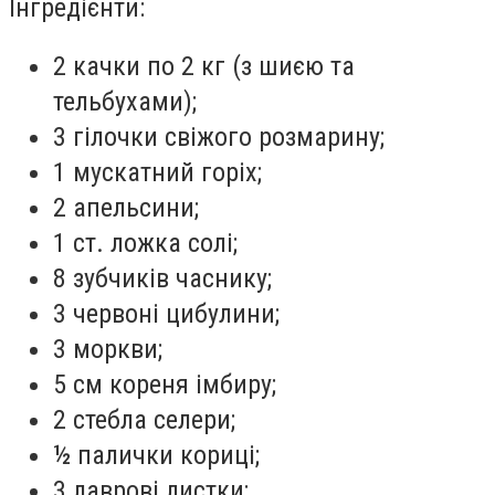
Інгредієнти:
2 качки по 2 кг (з шиєю та
тельбухами);
3 гілочки свіжого розмарину;
1 мускатний горіх;
2 апельсини;
1 ст. ложка солі;
8 зубчиків часнику;
3 червоні цибулини;
3 моркви;
5 см кореня імбиру;
2 стебла селери;
½ палички кориці;
3 лаврові листки;