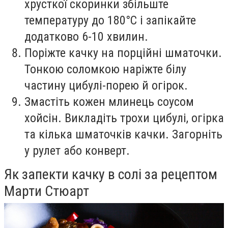
хрусткої скоринки збільште
температуру до 180°C і запікайте
додатково 6-10 хвилин.
Поріжте качку на порційні шматочки.
Тонкою соломкою наріжте білу
частину цибулі-порею й огірок.
Змастіть кожен млинець соусом
хойсін. Викладіть трохи цибулі, огірка
та кілька шматочків качки. Загорніть
у рулет або конверт.
Як запекти качку в солі за рецептом
Марти Стюарт