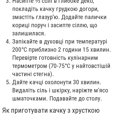
Насипте ⅓ солі в глибоке деко,
покладіть качку грудкою догори,
змастіть глазур'ю. Додайте палички
кориці поруч і засипте сіллю, що
залишилася.
Запікайте в духовці при температурі
200°C приблизно 2 години 15 хвилин.
Перевірте готовність кулінарним
термометром (70-75°C у найтовстішій
частині стегна).
Дайте качці охолонути 30 хвилин.
Видаліть сіль і шкірку, наріжте м’ясо
шматочками. Подавайте до столу.
Як приготувати качку з хрусткою