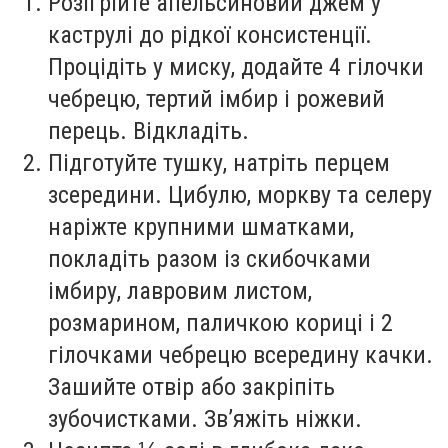
Розігрійте апельсиновий джем у
каструлі до рідкої консистенції.
Процідіть у миску, додайте 4 гілочки
чебрецю, тертий імбир і рожевий
перець. Відкладіть.
Підготуйте тушку, натріть перцем
зсередини. Цибулю, моркву та селеру
наріжте крупними шматками,
покладіть разом із скибочками
імбиру, лавровим листом,
розмарином, паличкою кориці і 2
гілочками чебрецю всередину качки.
Зашийте отвір або закріпіть
зубочистками. Зв’яжіть ніжки.