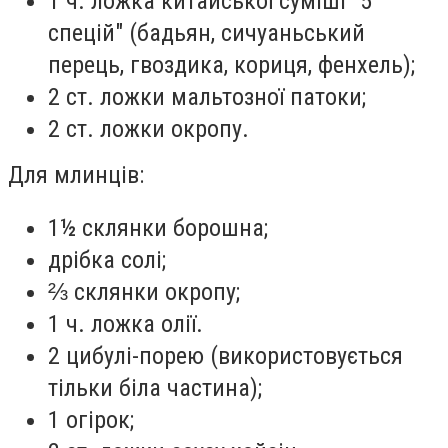
1 ч. ложка китайської суміші "5
спецій" (бадьян, сичуаньський
перець, гвоздика, кориця, фенхель);
2 ст. ложки мальтозної патоки;
2 ст. ложки окропу.
Для млинців:
1½ склянки борошна;
дрібка солі;
⅔ склянки окропу;
1 ч. ложка олії.
2 цибулі-порею (використовується
тільки біла частина);
1 огірок;