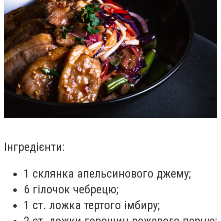
Інгредієнти:
1 склянка апельсинового джему;
6 гілочок чебрецю;
1 ст. ложка тертого імбиру;
2 ст. ложки горошин рожевого перцю;