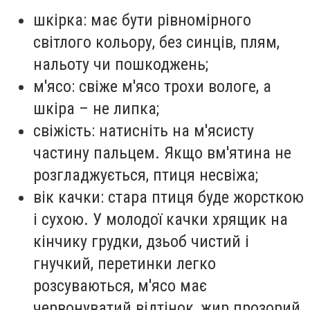
шкірка: має бути рівномірного
світлого кольору, без синців, плям,
нальоту чи пошкоджень;
м'ясо: свіже м'ясо трохи вологе, а
шкіра – не липка;
свіжість: натисніть на м'ясисту
частину пальцем. Якщо вм'ятина не
розгладжується, птиця несвіжа;
вік качки: стара птиця буде жорсткою
і сухою. У молодої качки хрящик на
кінчику грудки, дзьоб чистий і
гнучкий, перетинки легко
розсуваються, м'ясо має
червонуватий відтінок, жир прозорий,