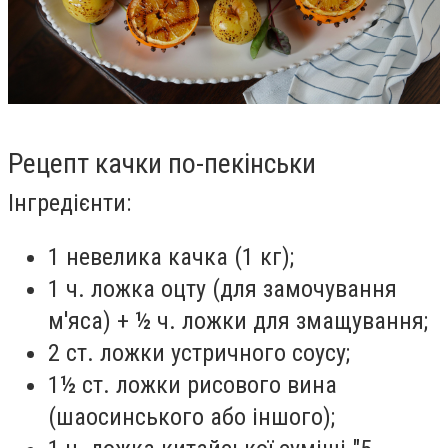
Рецепт качки по-пекінськи
Інгредієнти:
1 невелика качка (1 кг);
1 ч. ложка оцту (для замочування
м'яса) + ½ ч. ложки для змащування;
2 ст. ложки устричного соусу;
1½ ст. ложки рисового вина
(шаосинського або іншого);