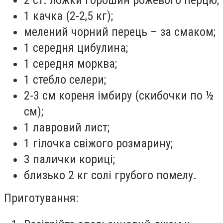
1 качка (2-2,5 кг);
мелений чорний перець – за смаком;
1 середня цибулина;
1 середня морква;
1 стебло селери;
2-3 см кореня імбиру (скибочки по ½
см);
1 лавровий лист;
1 гілочка свіжого розмарину;
3 палички кориці;
близько 2 кг солі грубого помелу.
Приготування: