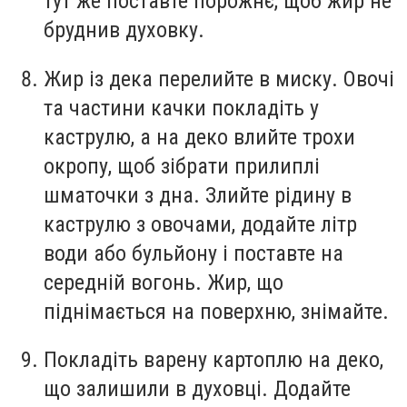
тут же поставте порожнє, щоб жир не
бруднив духовку.
Жир із дека перелийте в миску. Овочі
та частини качки покладіть у
каструлю, а на деко влийте трохи
окропу, щоб зібрати прилиплі
шматочки з дна. Злийте рідину в
каструлю з овочами, додайте літр
води або бульйону і поставте на
середній вогонь. Жир, що
піднімається на поверхню, знімайте.
Покладіть варену картоплю на деко,
що залишили в духовці. Додайте