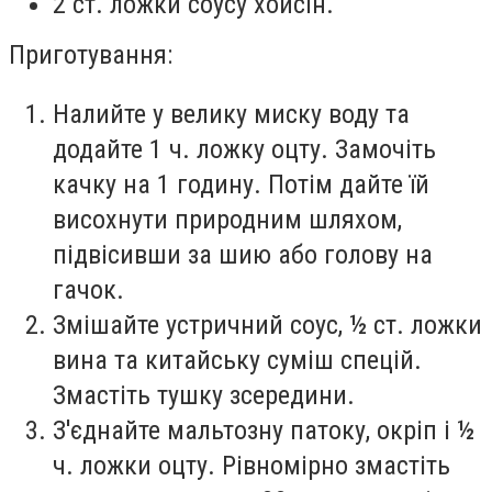
2 ст. ложки соусу хойсін.
Приготування:
Налийте у велику миску воду та
додайте 1 ч. ложку оцту. Замочіть
качку на 1 годину. Потім дайте їй
висохнути природним шляхом,
підвісивши за шию або голову на
гачок.
Змішайте устричний соус, ½ ст. ложки
вина та китайську суміш спецій.
Змастіть тушку зсередини.
З'єднайте мальтозну патоку, окріп і ½
ч. ложки оцту. Рівномірно змастіть