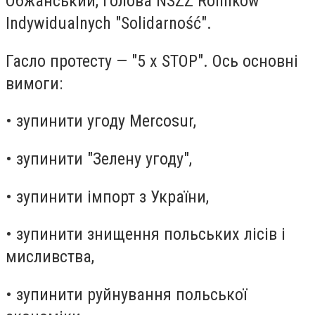
Обжанський, голова NSZZ Rolników
Indywidualnych "Solidarność".
Гасло протесту — "5 x STOP". Ось основні
вимоги:
• зупинити угоду Mercosur,
• зупинити "Зелену угоду",
• зупинити імпорт з України,
• зупинити знищення польських лісів і
мисливства,
• зупинити руйнування польської