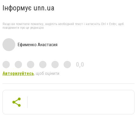
Інформує unn.ua
Якщо ви помітили помилку, виділіть необхідний текст і натисніть Ctrl + Enter, щоб
повідомити про це редакцію
Ефименко Анастасия
0,0
Авторизуйтесь
, щоб оцінити