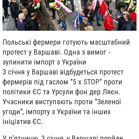
Польські фермери готують масштабний
протест у Варшаві. Одна з вимог -
зупинити імпорт з України
3 січня у Варшаві відбудеться протест
фермерів під гаслом "5 x STOP" проти
політики ЄС та Урсули фон дер Ляєн.
Учасники виступають проти "Зеленої
угоди", імпорту з України та інших
ініціатив ЄС.
У п’ятницю, 3 січня, у Варшаві пройде