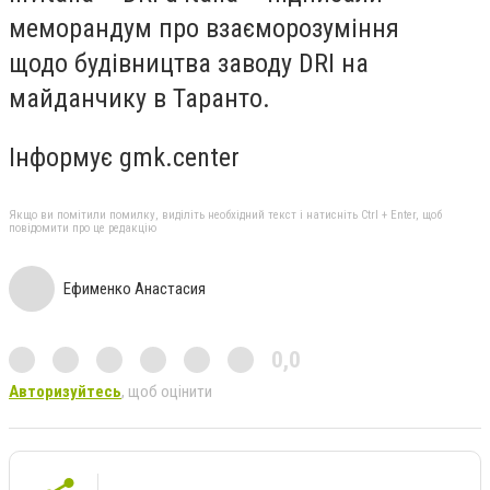
меморандум про взаєморозуміння
щодо будівництва заводу DRI на
майданчику в Таранто.
Інформує gmk.center
Якщо ви помітили помилку, виділіть необхідний текст і натисніть Ctrl + Enter, щоб
повідомити про це редакцію
Ефименко Анастасия
0,0
Авторизуйтесь
, щоб оцінити