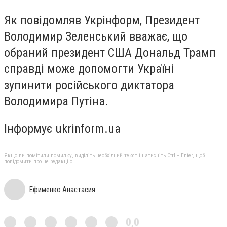
Як повідомляв Укрінформ, Президент
Володимир Зеленський вважає, що
обраний президент США Дональд Трамп
справді може допомогти Україні
зупинити російського диктатора
Володимира Путіна.
Інформує ukrinform.ua
Якщо ви помітили помилку, виділіть необхідний текст і натисніть Ctrl + Enter, щоб
повідомити про це редакцію
Ефименко Анастасия
0,0