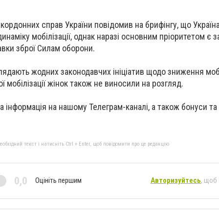
акордонних справ України повідомив на брифінгу, що Україн
динаміку мобілізації, однак наразі основним пріоритетом є 
авки зброї Силам оборони.
глядають жодних законодавчих ініціатив щодо зниження моб
ої мобілізації жінок також не виносили на розгляд.
а інформація на нашому Телеграм-каналі, а також бонуси та
бхідний текст і натисніть Ctrl + Enter, щоб повідомити про це редакцію
0,0
Оцініть першим
Авторизуйтесь
, щоб