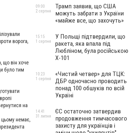
Трамп заявив, що США
09:00
2 серпня
можуть забрати з України
«майже все, що захочуть»
ілізували
У Польщі підтвердили, що
15:15
проти ворога,
1 серпня
ракета, яка впала під
Любліном, була російською
Х-101
, що він хоче
ди було тим
«Чистий четвер» для ТЦК:
10:23
1 серпня
ДБР одночасно проводить
понад 100 обшуків по всій
дготувати
Україні
вропі
вернутися на
ЄС остаточно затвердив
14:41
31 липня
продовження тимчасового
у цьому немає,
захисту для українців і
 президента
зміни щодо "ухилянтів"