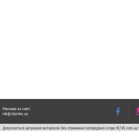
Реклама на сайті:
rek@citysites.ua
Допускається цитування матеріалів без отримання попередньої згоди 05745.com.ua з
пошукових систем гіперпосилання на цитовані статті не нижче другого абзацу в тек