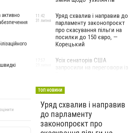
а активно
Уряд схвалив і направив до
11:42
31 липня
забезпечення
парламенту законопроєкт
про скасування пільги на
посилки до 150 євро, —
ілізаційного
Корецький
Усіх сенаторів США
17:57
 швидкі
29 липня
запросили на переговори із
Зеленським для
обговорення санкцій проти
Росії, – The Hill
ТОП НОВИНИ
Уряд схвалив і направив
 оцінити
до парламенту
законопроєкт про