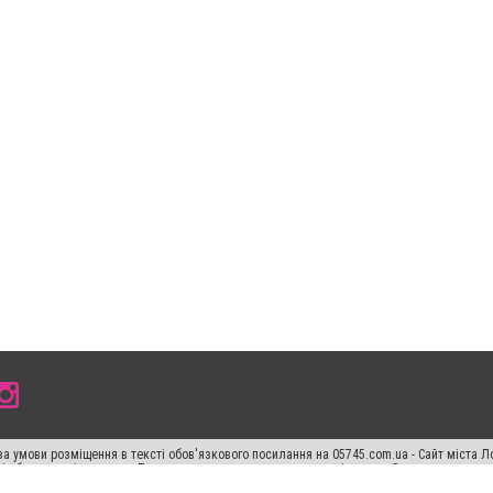
а умови розміщення в тексті обов'язкового посилання на 05745.com.ua - Сайт міста Л
сті або в якості джерела. Порушення виняткових прав переслідується Законом.