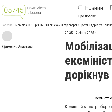
Новини
Про Лозову
Головна
Мобілізація 18-річних і жінок: ексміністр оборони Британії дорікнув Зеле
20:35, 12 січня 2025 р.
Мобілізац
Ефименко Анастасия
ексмініст
дорікнув
Ексміністр 
Колишній міністр оборони