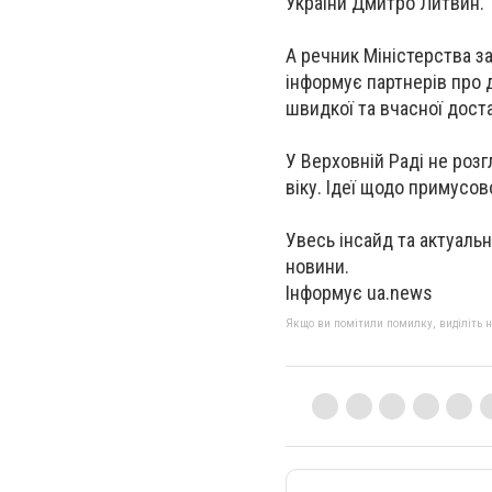
України Дмитро Литвин.
А речник Міністерства з
інформує партнерів про 
швидкої та вчасної дост
У Верховній Раді не роз
віку. Ідеї щодо примусов
Увесь інсайд та актуальн
новини.
Інформує ua.news
Якщо ви помітили помилку, виділіть нео