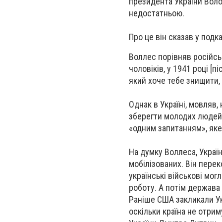
президента України Воло
недостатньою.
Про це він сказав у подка
Воллес порівняв російськ
чоловіків, у 1941 році [п
який хоче тебе знищити, 
Однак в Україні, мовляв,
зберегти молодих людей в
«одним запитанням», яке
На думку Воллеса, Украї
мобілізованих. Він пере
українські військові мо
роботу. А потім держава 
Раніше США закликали Укр
оскільки країна не отри