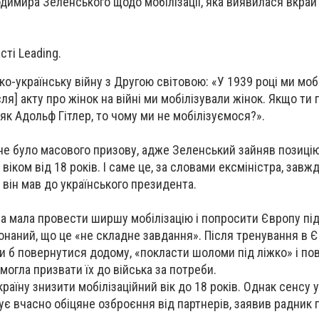
димира Зеленського щодо мобілізації, яка виявилася вкрай
сті Leading.
о-українську війну з Другою світовою: «У 1939 році ми моб
ісля] акту про жінок на війні ми мобілізували жінок. Якщо ти 
як Адольф Гітлер, то чому ми не мобілізуємося?».
 не було масового призову, адже Зеленський зайняв позицію
іком від 18 років. І саме це, за словами ексміністра, завж
 він мав до українського президента.
на мала провести ширшу мобілізацію і попросити Європу пі
конаний, що це «не складне завдання». Після тренування в Є
гли б повернутися додому, «покласти шоломи під ліжко» і по
могла призвати їх до війська за потреби.
аїну знизити мобілізаційний вік до 18 років. Однак сенсу 
мує вчасно обіцяне озброєння від партнерів, заявив радник