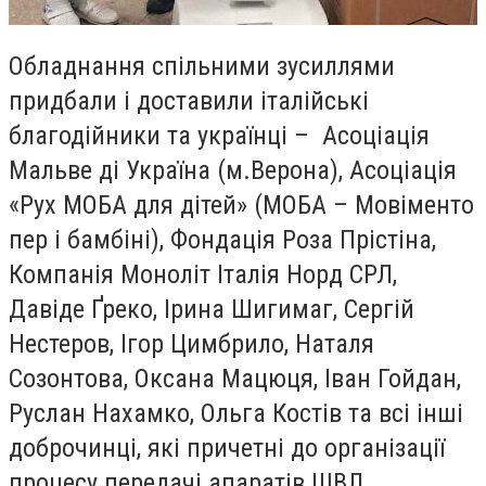
Обладнання спільними зусиллями
придбали і доставили італійські
благодійники та українці – Асоціація
Мальве ді Україна (м.Верона), Асоціація
«Рух МОБА для дітей» (МОБА – Мовіменто
пер і бамбіні), Фондація Роза Прістіна,
Компанія Моноліт Італія Норд СРЛ,
Давіде Ґреко, Ірина Шигимаг, Сергій
Нестеров, Ігор Цимбрило, Наталя
Созонтова, Оксана Мацюця, Іван Гойдан,
Руслан Нахамко, Ольга Костів та всі інші
доброчинці, які причетні до організації
процесу передачі апаратів ШВЛ.