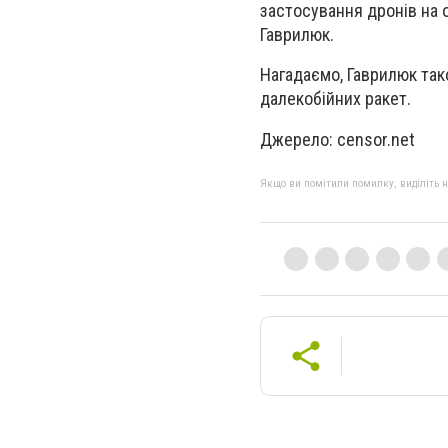
застосування дронів на о
Гаврилюк.
Нагадаємо, Гаврилюк так
далекобійних ракет.
Джерело: censor.net
Якщо ви помітили помилку, виділіть нео