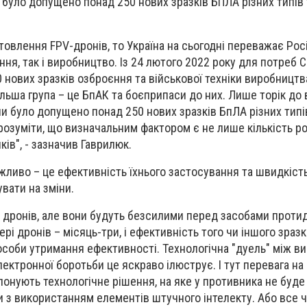
 було допущено понад 250 нових зразків БПЛА різних типів 
товлення FPV-дронів, то Україна на сьогодні переважає Рос
ня, так і виробництво. Із 24 лютого 2022 року для потреб 
 нових зразків озброєння та військової техніки виробництв
ільша група – це БпАК та боєприпаси до них. Лише торік до
ни було допущено понад 250 нових зразків БпЛА різних типі
розуміти, що визначальним фактором є не лише кількість р
ів", - зазначив Гаврилюк.
жливо – це ефективність їхнього застосування та швидкість
вати на зміни.
 дронів, але вони будуть безсилими перед засобами протиді
ері дронів – місяць-три, і ефективність того чи іншого зраз
особи утримання ефективності. Технологічна "дуель" між в
лектронної боротьби це яскраво ілюструє. І тут перевага на б
нують технологічне рішення, на яке у противника не буде 
ни з використанням елементів штучного інтелекту. Або все 