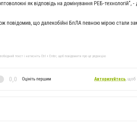
птоволокні як відповідь на домінування РЕБ-технологій", -
ож повідомив, що далекобійні БпЛА певною мірою стали за
бхідний текст і натисніть Ctrl + Enter, щоб повідомити про це редакцію
0,0
Оцініть першим
Авторизуйтесь
, щоб