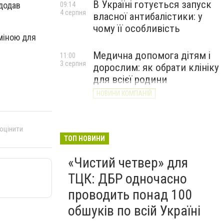
В Україні готується запуск
 додав
09:14
4 серпня
власної антибалістики: у
чому її особливість
міною для
Медична допомога дітям і
11:00
3 серпня
дорослим: як обрати клініку
для всієї родини
НОВИНИ КОМПАНІЙ
 оцінити
ТОП НОВИНИ
«Чистий четвер» для
ТЦК: ДБР одночасно
проводить понад 100
обшуків по всій Україні