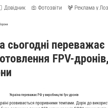
Довідник
Фотозвіти
Реклама у Лоз
оборони
на сьогодні переважає
отовлення FPV-дронів,
они
Україна переважає РФ у виробництві fpv-дронів
країні розвивається проривними темпами. Дорік до викорис