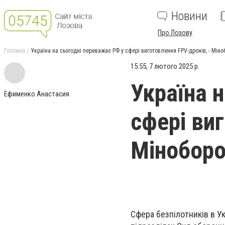
Новини
Про Лозову
Головна
Україна на сьогодні переважає РФ у сфері виготовлення FPV-дронів, - Мін
15:55, 7 лютого 2025 р.
Україна 
Ефименко Анастасия
сфері виг
Мінобор
Сфера безпілотників в У