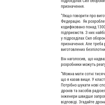
підрозділах Сил оборони
призначення.
"Якщо говорити про виго
Федерацію. Як розроблен
кодифіковано понад 1300
підприємств. З них найб
у підрозділах Сил оборо
призначення. Але треба 
виготовлених безпілотник
Він наголосив, що надва
розробники можуть реагу
"Можна мати сотні тисяч
що я казав вище. У класт
Потрібно шукати нові сп
дронів та засобів радіое
інженери швидше запропо
відповіді. Згадайте дро