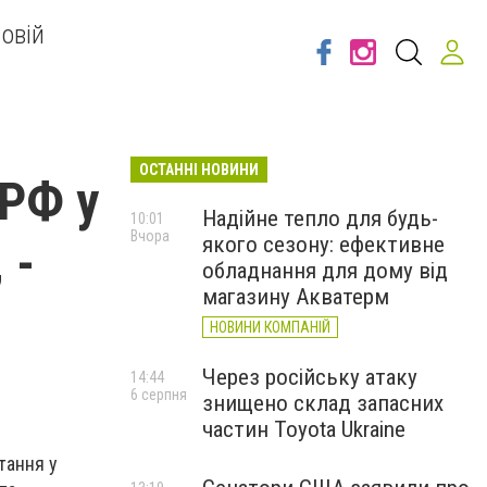
овій
ОСТАННІ НОВИНИ
 РФ у
Надійне тепло для будь-
10:01
Вчора
якого сезону: ефективне
 -
обладнання для дому від
магазину Акватерм
НОВИНИ КОМПАНІЙ
Через російську атаку
14:44
6 серпня
знищено склад запасних
частин Toyota Ukraine
тання у