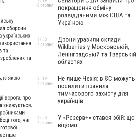
Сенатори США заявили про
та
13:19
6 серпня
покращення обміну
розвідданими між США та
ійську
Україною
Сил оборони
а українських
Дрони уразили склади
18:00
 використання
4 серпня
Wildberries у Московській,
в та
Ленінградській та Тверській
озроблених та
областях
, із якою
Не лише Чехія: в ЄС можуть
15:19
4 серпня
посилити правила
тимчасового захисту для
ї ворога, про
українців
ка знижується.
иробниками
У «Резерв+» стався збій: що
12:00
оці того, чиї
4 серпня
відомо
готової
частіше