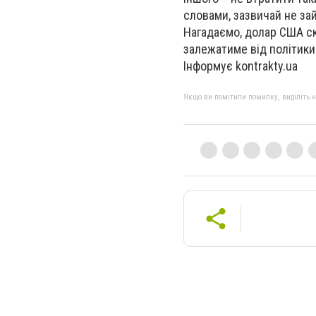
словами, зазвичай не за
Нагадаємо, долар США ск
залежатиме від політики
Інформує kontrakty.ua
Якщо ви помітили помилку, виділіть нео