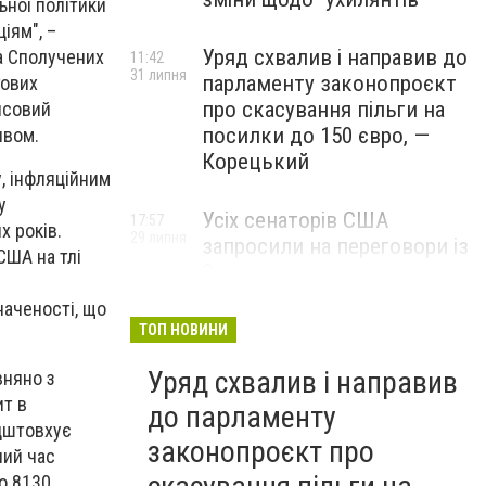
ьної політики
іям", –
Уряд схвалив і направив до
а Сполучених
11:42
31 липня
парламенту законопроєкт
гових
про скасування пільги на
нсовий
посилки до 150 євро, —
ивом.
Корецький
, інфляційним
у
Усіх сенаторів США
17:57
х років.
29 липня
запросили на переговори із
США на тлі
Зеленським для
обговорення санкцій проти
наченості, що
Росії, – The Hill
ТОП НОВИНИ
Уряд схвалив і направив
вняно з
ит в
до парламенту
ідштовхує
законопроєкт про
ний час
о 8130