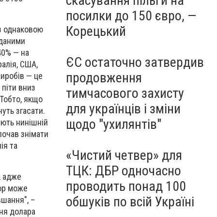
скасування пільги на
посилки до 150 євро, —
Корецький
 з однаковою
 даними
40% — на
ЄС остаточно затвердив
алія, США,
продовження
виробів — це
 піти вниз
тимчасового захисту
 Тобто, якщо
для українців і зміни
нуть згасати.
щодо "ухилянтів"
ають нинішній
почав знімати
ія та
«Чистий четвер» для
ТЦК: ДБР одночасно
, адже
проводить понад 100
тор може
обшуків по всій Україні
вшання", –
ння долара