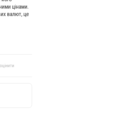
ними цінами.
их валют, це
 оцінити