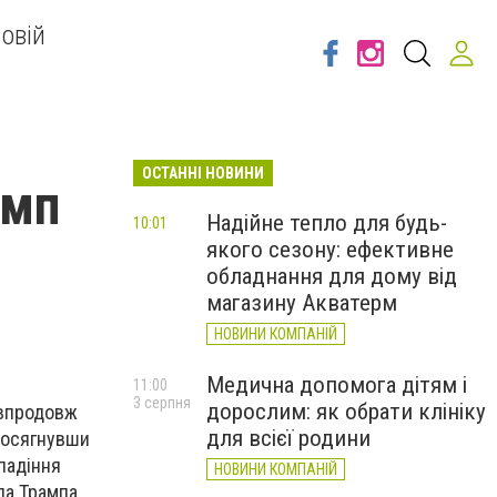
овій
ОСТАННІ НОВИНИ
амп
Надійне тепло для будь-
10:01
якого сезону: ефективне
обладнання для дому від
магазину Акватерм
НОВИНИ КОМПАНІЙ
Медична допомога дітям і
11:00
3 серпня
дорослим: як обрати клініку
 впродовж
для всієї родини
 досягнувши
 падіння
НОВИНИ КОМПАНІЙ
да Трампа.