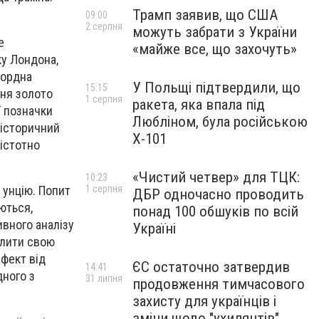
Трамп заявив, що США
09:00
2 серпня
можуть забрати з України
е
«майже все, що захочуть»
ку Лондона,
кордна
У Польщі підтвердили, що
15:15
дня золото
1 серпня
ракета, яка впала під
ї позначки
Любліном, була російською
 історичний
Х-101
 істотно
«Чистий четвер» для ТЦК:
10:23
1 серпня
 унцію. Попит
ДБР одночасно проводить
ються,
понад 100 обшуків по всій
ивного аналізу
Україні
илити свою
фект від
ЄС остаточно затвердив
14:41
дного з
31 липня
продовження тимчасового
захисту для українців і
зміни щодо "ухилянтів"