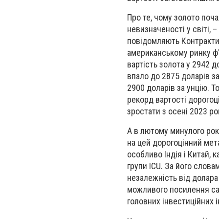
Про те, чому золото поча
невизначеності у світі, 
повідомляють Контракти.
американському ринку ф'
вартість золота у 2942 д
впало до 2875 доларів з
2900 доларів за унцію.
рекорд вартості дорогоц
зростати з осені 2023 ро
А в лютому минулого рок
на цей дорогоцінний мет
особливо Індія і Китай,
групи ICU. За його слов
незалежність від долара
можливого посилення сан
головних інвестиційних 