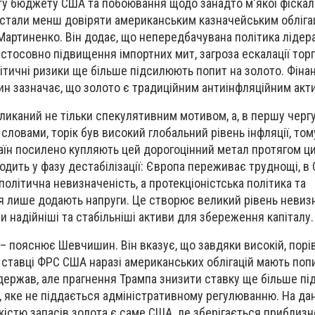
у бюджету США та побоювання щодо занадто м'якої фіскал
 стали менш довіряти американським казначейським облігац
Мартиненко. Він додає, що непередбачувана політика лідер
стосовно підвищення імпортних мит, загроза ескалації тор
олітичні ризики ще більше підсилюють попит на золото. Фіна
н зазначає, що золото є традиційним антиінфляційним акт
кликаний не тільки спекулятивним мотивом, а, в першу чергу
о словами, торік був високий глобальний рівень інфляції, том
аїн посилено купляють цей дорогоцінний метал протягом ци
дить у фазу дестабілізації: Європа переживає труднощі, в 
олітична невизначеність, а протекціоністська політика та
 лише додають напруги. Це створює великий рівень невиз
 надійніші та стабільніші активи для збереження капіталу.
, – пояснює Шевчишин. Він вказує, що завдяки високій, порі
 ставці ФРС США наразі американських облігацій мають поп
 держав, але прагнення Трампа знизити ставку ще більше п
, яке не піддається адміністративному регулюванню. На да
ькістю запасів золота є саме США, де зберігається приблизн