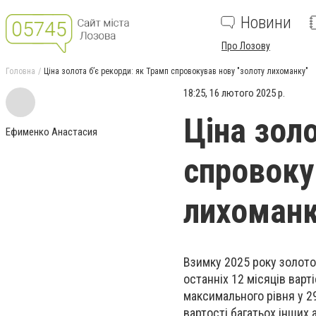
Новини
Про Лозову
Головна
Ціна золота б’є рекорди: як Трамп спровокував нову "золоту лихоманку"
18:25, 16 лютого 2025 р.
Ціна зол
Ефименко Анастасия
спровоку
лихоманк
Взимку 2025 року золото
останніх 12 місяців варт
максимального рівня у 29
вартості багатьох інших