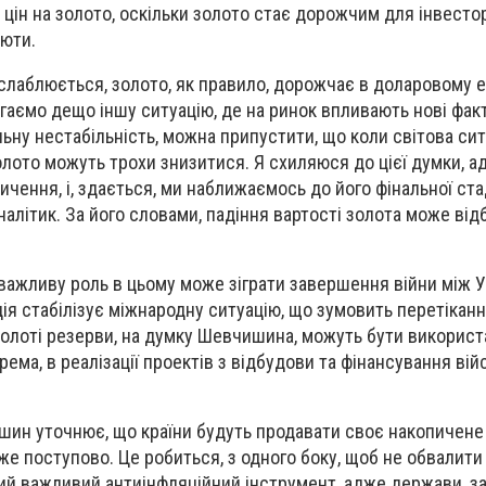
ін на золото, оскільки золото стає дорожчим для інвесторі
люти.
ослаблюється, золото, як правило, дорожчає в доларовому е
гаємо дещо іншу ситуацію, де на ринок впливають нові факт
льну нестабільність, можна припустити, що коли світова сит
золото можуть трохи знизитися. Я схиляюся до цієї думки, а
ення, і, здається, ми наближаємось до його фінальної стаді
алітик. За його словами, падіння вартості золота може від
важливу роль в цьому може зіграти завершення війни між У
ія стабілізує міжнародну ситуацію, що зумовить перетіканн
 золоті резерви, на думку Шевчишина, можуть бути використа
рема, в реалізації проектів з відбудови та фінансування ві
шин уточнює, що країни будуть продавати своє накопичен
же поступово. Це робиться, з одного боку, щоб не обвалити 
кий важливий антиінфляційний інструмент, адже держави, за