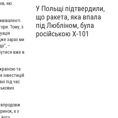
в, які
У Польщі підтвердили,
що ракета, яка впала
квіваленті.
під Любліном, була
ори. Тому, з
російською Х-101
уація
дже зараз ми
ї", –
бутися вже в
країною та
я інвестицій
ні під час
йськових
е впродовж
ринок, а з
 його