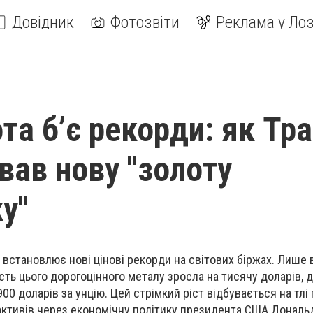
Довідник
Фотозвіти
Реклама у Лоз
ота б’є рекорди: як Тр
вав нову "золоту
у"
 встановлює нові цінові рекорди на світових біржах. Лише
ість цього дорогоцінного металу зросла на тисячу доларів,
00 доларів за унцію. Цей стрімкий ріст відбувається на тлі
 активів через економічну політику президента США Дональ