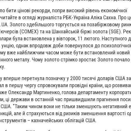
ло бити цінові рекорди, попри високий рівень економічної
– читайте в огляді журналіста РБК-Україна Аліка Сахна. Про ц
UA. Золото здебільшого торгується на позабіржовому рин
ючерсів (COMEX) та на Шанхайській біржі золота (SGE). Ре
олари була встановлена у вівторок, 11 лютого. Наступного 
а унцію, однак впродовж доби повернулося до психологічно
 Тому вже найближчим часом може бути встановлений новий
інного металу. Чому золото стрімко зростає Золото почало
ку.
у вперше перетнула позначку у 2000 тисячі доларів США за
ал в першу чергу спровокували провідні країни, що розвива
 каже Олександр Мартиненко, голова департаменту корпорат
ами, ці держави в останній час пришвидшили прагнення пос
 США. "Таким чином вони не тільки зменшують негативний е
кцій, але й страхуються від ризиків зменшення вартості о
інструментів – казначейських облігацій США.