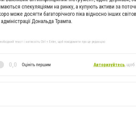
ймаються спекуляціями на ринку, а купують активи за поточ
оро може досягти багаторічного піка відносно інших світов
 адміністрації Дональда Трампа.
бхідний текст і натисніть Ctrl + Enter, щоб повідомити про це редакцію
0,0
Оцініть першим
Авторизуйтесь
, щоб