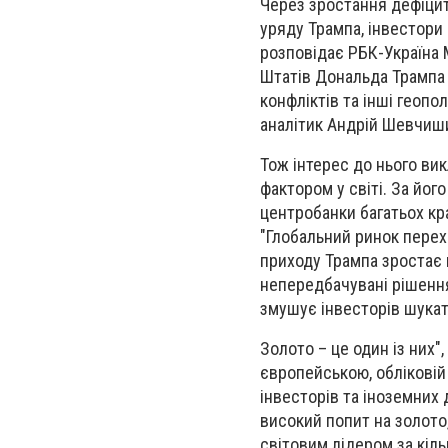
Через зростання дефіцит
уряду Трампа, інвестори
розповідає РБК-Україна 
Штатів Дональда Трампа 
конфліктів та інші геоп
аналітик Андрій Шевчиши
Тож інтерес до нього ви
фактором у світі. За йог
центробанки багатьох кр
"Глобальний ринок перехо
приходу Трампа зростає п
непередбачувані рішення
змушує інвесторів шукати
Золото – це один із них"
європейською, обліковій
інвесторів та іноземних
високий попит на золото
світовим лідером за кіл