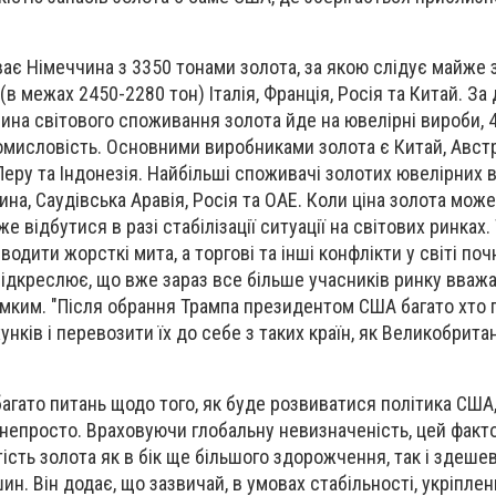
ває Німеччина з 3350 тонами золота, за якою слідує майже
 (в межах 2450-2280 тон) Італія, Франція, Росія та Китай. За
вина світового споживання золота йде на ювелірні вироби, 
промисловість. Основними виробниками золота є Китай, Австр
Перу та Індонезія. Найбільші споживачі золотих ювелірних 
чина, Саудівська Аравія, Росія та ОАЕ. Коли ціна золота може
е відбутися в разі стабілізації ситуації на світових ринках.
одити жорсткі мита, а торгові та інші конфлікти у світі поч
дкреслює, що вже зараз все більше учасників ринку вваж
імким. "Після обрання Трампа президентом США багато хто 
унків і перевозити їх до себе з таких країн, як Великобритан
багато питань щодо того, як буде розвиватися політика США
 непросто. Враховуючи глобальну невизначеність, цей фак
ість золота як в бік ще більшого здорожчення, так і здеше
н. Він додає, що зазвичай, в умовах стабільності, укріпле