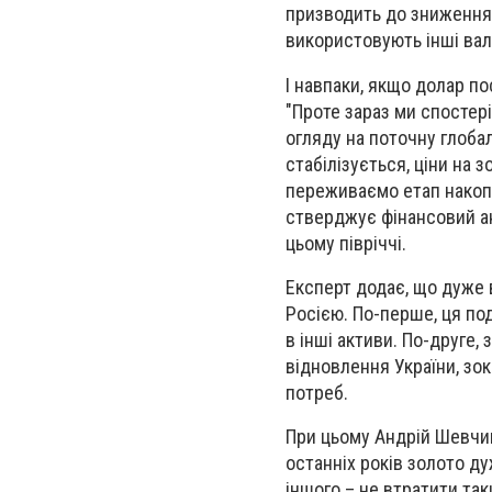
призводить до зниження ц
використовують інші ва
І навпаки, якщо долар п
"Проте зараз ми спостері
огляду на поточну глоба
стабілізується, ціни на 
переживаємо етап накопич
стверджує фінансовий ан
цьому півріччі.
Експерт додає, що дуже 
Росією. По-перше, ця под
в інші активи. По-друге,
відновлення України, зок
потреб.
При цьому Андрій Шевчи
останніх років золото ду
іншого – не втратити та