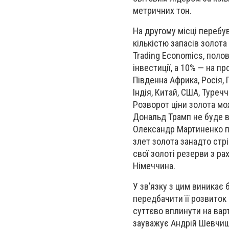
метричних тон.
На другому місці перебу
кількістю запасів золота
Trading Economics, поло
інвестиції, а 10% — на 
Південна Африка, Росія, 
Індія, Китай, США, Туреч
Розворот ціни золота мож
Дональд Трамп не буде вв
Олександр Мартиненко пі
злет золота занадто стр
свої золоті резерви з рах
Німеччина.
У зв’язку з цим виникає 
передбачити її розвиток
суттєво вплинути на варт
зауважує Андрій Шевчиши