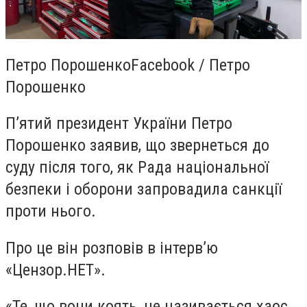
Петро ПорошенкоFacebook / Петро
Порошенко
Пʼятий президент України Петро
Порошенко заявив, що звернеться до
суду після того, як Рада національної
безпеки і оборони запровадила санкції
проти нього.
Про це він розповів в інтервʼю
«Цензор.НЕТ».
«Те, що вони коять, це називається хаос.