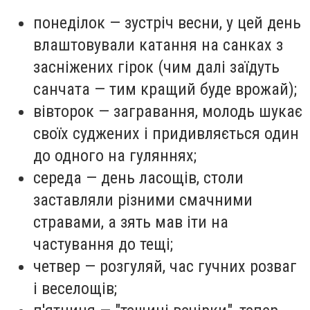
понеділок — зустріч весни, у цей день
влаштовували катання на санках з
засніжених гірок (чим далі заїдуть
санчата — тим кращий буде врожай);
вівторок — загравання, молодь шукає
своїх суджених і придивляється один
до одного на гуляннях;
середа — день ласощів, столи
заставляли різними смачними
стравами, а зять мав іти на
частування до тещі;
четвер — розгуляй, час гучних розваг
і веселощів;