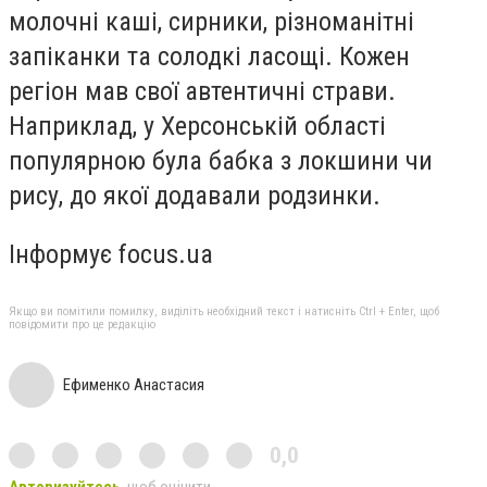
молочні каші, сирники, різноманітні
запіканки та солодкі ласощі. Кожен
регіон мав свої автентичні страви.
Наприклад, у Херсонській області
популярною була бабка з локшини чи
рису, до якої додавали родзинки.
Інформує focus.ua
Якщо ви помітили помилку, виділіть необхідний текст і натисніть Ctrl + Enter, щоб
повідомити про це редакцію
Ефименко Анастасия
0,0