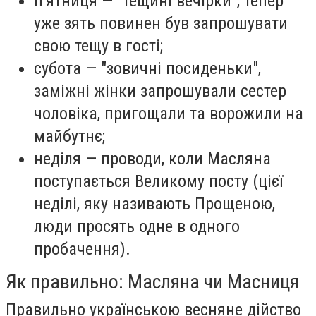
п'ятниця — "тещині вечірки", тепер
уже зять повинен був запрошувати
свою тещу в гості;
субота — "зовичні посиденьки",
заміжні жінки запрошували сестер
чоловіка, пригощали та ворожили на
майбутнє;
неділя — проводи, коли Масляна
поступається Великому посту (цієї
неділі, яку називають Прощеною,
люди просять одне в одного
пробачення).
Як правильно: Масляна чи Масниця
Правильно українською весняне дійство