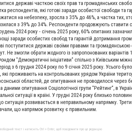
питися державі часткою своїх прав та громадянських свобо
ка респондентів, які готові заради особистої свободи та га
жатися на небезпеку, зросла з 35% до 46%, а частка тих, х
изилася з 39% до 34%. Респонденти продовжують ставити 
рудень 2024 року - січень 2025 року, 60% опитаних зазначил
днощі заради особистих свобод та гарантій дотримання гро
ові поступитися державі своїми правами та громадянською
ут. Не змогли обрати жодного із запропонованих варіантів 
ондом "Демократичні ініціативи" спільно з Київським між
період з 6 грудня 2024 року по 9 січня 2025 року. Усього бул
, які проживають на контрольованих урядом України територ
ерсонської областей, де опитування не проводилося через б
 даними опитування Соціологічної групи "Рейтинг", в Украї
альної ситуації в країні. У грудні 2024 року близько полови
о ситуація розвивається в неправильному напрямку. Трети
ачали, що напрямок розвитку є правильним.
бхідний текст і натисніть Ctrl + Enter, щоб повідомити про це редакцію