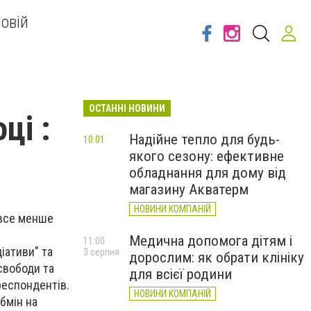
овій
ОСТАННІ НОВИНИ
ці :
Надійне тепло для будь-
10:01
якого сезону: ефективне
обладнання для дому від
магазину Акватерм
НОВИНИ КОМПАНІЙ
 все менше
Медична допомога дітям і
11:00
іативи" та
3 серпня
дорослим: як обрати клініку
свободи та
для всієї родини
респондентів.
НОВИНИ КОМПАНІЙ
обмін на