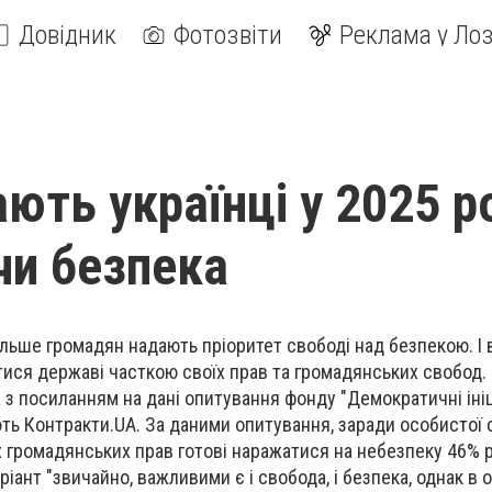
Довідник
Фотозвіти
Реклама у Лоз
ть українці у 2025 ро
чи безпека
 більше громадян надають пріоритет свободі над безпекою. І
тися державі часткою своїх прав та громадянських свобод.
 з посиланням на дані опитування фонду "Демократичні ініц
ть Контракти.UA. За даними опитування, заради особистої 
х громадянських прав готові наражатися на небезпеку 46% 
іант "звичайно, важливими є i свобода, i безпека, однак в 