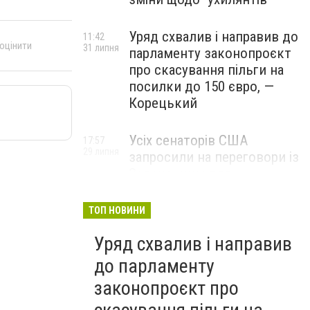
Уряд схвалив і направив до
11:42
 оцінити
31 липня
парламенту законопроєкт
про скасування пільги на
посилки до 150 євро, —
Корецький
Усіх сенаторів США
17:57
29 липня
запросили на переговори із
Зеленським для
обговорення санкцій проти
Росії, – The Hill
ТОП НОВИНИ
Уряд схвалив і направив
до парламенту
законопроєкт про