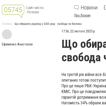
Новини
Про Лозову
Головна
Що обирають українці у 2025 році : свобода чи безпека
17:36, 22 лютого 2025 р.
Що обираю
Ефименко Анастасия
свобода 
На третій рік війни все
опитаних готові поступи
Про це пише РБК-Україна
КМІС. Про це повідомляю
гарантій дотримання всі
Натомість 34% обрали вар