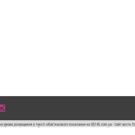
а умови розміщення в тексті обов'язкового посилання на 05745.com.ua - Сайт міста Л
сті або в якості джерела. Порушення виняткових прав переслідується Законом.