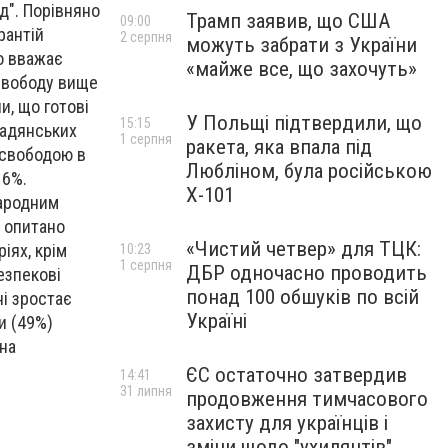
д". Порівняно
Трамп заявив, що США
09:00
рантій
2 серпня
можуть забрати з України
то вважає
«майже все, що захочуть»
свободу вище
и, що готові
У Польщі підтвердили, що
15:15
мадянських
1 серпня
ракета, яка впала під
 свободою в
Любліном, була російською
16%.
Х-101
народним
о опитано
«Чистий четвер» для ТЦК:
іях, крім
10:23
1 серпня
ДБР одночасно проводить
езпекові
понад 100 обшуків по всій
ні зростає
Україні
ни (49%)
на
ЄС остаточно затвердив
14:41
31 липня
продовження тимчасового
захисту для українців і
зміни щодо "ухилянтів"