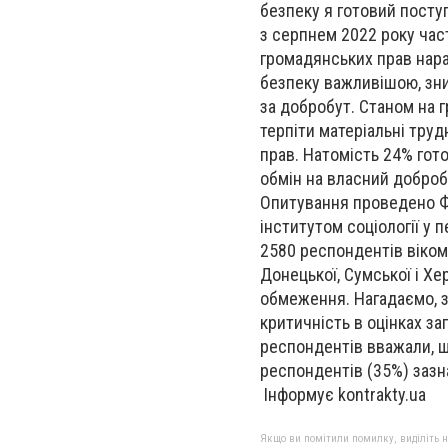
безпеку я готовий посту
з серпнем 2022 року част
громадянських прав нара
безпеку важливішою, зн
за добробут. Станом на г
терпіти матеріальні тру
прав. Натомість 24% гот
обмін на власний доброб
Опитування проведено Ф
інститутом соціології у 
2580 респондентів віком
Донецької, Сумської і Х
обмеження. Нагадаємо, за
критичність в оцінках заг
респондентів вважали, щ
респондентів (35%) зазн
Інформує kontrakty.ua
Якщо ви помітили помилку, виділіть нео