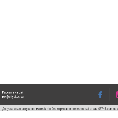
Реклама на сайті:
rek@citysites.ua
Допускається цитування матеріалів без отримання попередньої згоди 05745.com.ua з
пошукових систем гіперпосилання на цитовані статті не нижче другого абзацу в тек