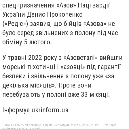
спецпризначення «Азов» Нацгвардії
України Денис Прокопенко
(«Редіс») заявив, що бійців «Азова» не
було серед звільнених з полону під час
обміну 5 лютого.
У травні 2022 року з «Азовсталі» вийшли
морські піхотинці і «азовці» під гарантії
безпеки і звільнення з полону уже «за
декілька місяців». Проте вони
перебувають у полоні вже 33 місяці.
Інформує ukrinform.ua
Якщо ви помітили помилку, виділіть необхідний текст і натисніть Ctrl + Enter, щоб
повідомити про це редакцію