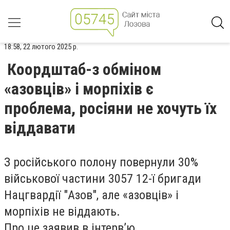
18:58, 22 лютого 2025 р.
Коордштаб-з обміном
«азовців» і морпіхів є
проблема, росіяни не хочуть їх
віддавати
З російського полону повернули 30%
військової частини 3057 12-ї бригади
Нацгвардії "Азов", але «азовців» і
морпіхів не віддають.
Про це заявив в інтерв’ю