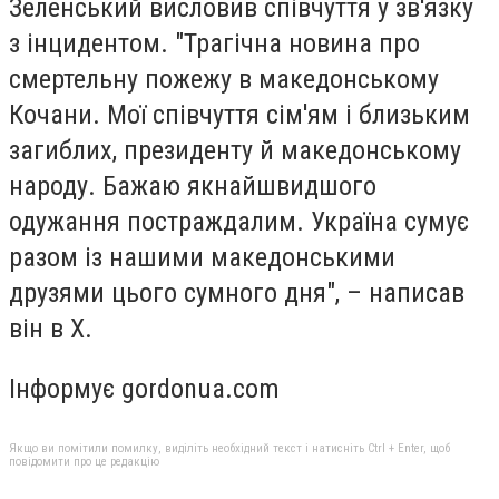
Зеленський висловив співчуття у зв'язку
з інцидентом. "Трагічна новина про
смертельну пожежу в македонському
Кочани. Мої співчуття сім'ям і близьким
загиблих, президенту й македонському
народу. Бажаю якнайшвидшого
одужання постраждалим. Україна сумує
разом із нашими македонськими
друзями цього сумного дня", – написав
він в Х.
Інформує gordonua.com
Якщо ви помітили помилку, виділіть необхідний текст і натисніть Ctrl + Enter, щоб
повідомити про це редакцію