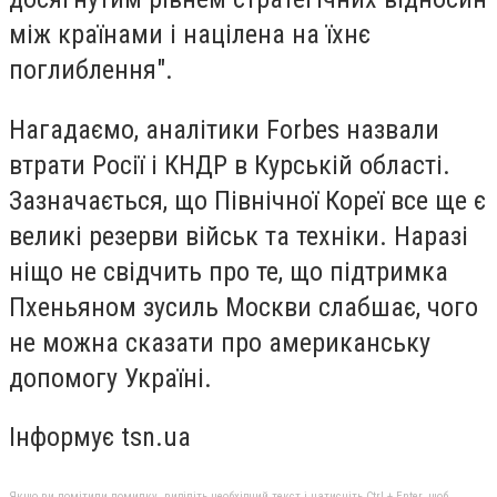
між країнами і націлена на їхнє
поглиблення".
Нагадаємо, аналітики Forbes назвали
втрати Росії і КНДР в Курській області.
Зазначається, що Північної Кореї все ще є
великі резерви військ та техніки. Наразі
ніщо не свідчить про те, що підтримка
Пхеньяном зусиль Москви слабшає, чого
не можна сказати про американську
допомогу Україні.
Інформує tsn.ua
Якщо ви помітили помилку, виділіть необхідний текст і натисніть Ctrl + Enter, щоб