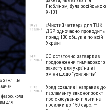
ракета, яка впала під
Любліном, була російською
Х-101
«Чистий четвер» для ТЦК:
10:23
1 серпня
ДБР одночасно проводить
понад 100 обшуків по всій
Україні
ЄС остаточно затвердив
14:41
31 липня
продовження тимчасового
захисту для українців і
зміни щодо "ухилянтів"
о Землі. Це
звичай
Уряд схвалив і направив до
11:42
31 липня
парламенту законопроєкт
 фазою, коли
про скасування пільги на
мим для
посилки до 150 євро, —