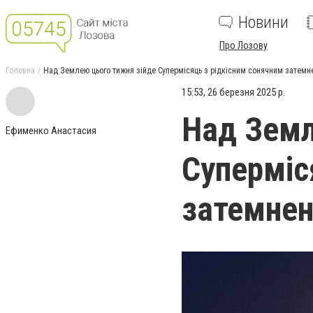
Новини
Про Лозову
Головна
Над Землею цього тижня зійде Супермісяць з рідкісним сонячним затем
15:53, 26 березня 2025 р.
Над Земл
Ефименко Анастасия
Суперміс
затемне