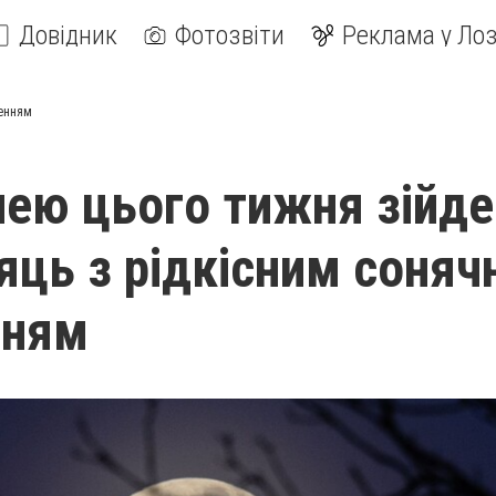
Довідник
Фотозвіти
Реклама у Лоз
ненням
ею цього тижня зійде
яць з рідкісним соняч
нням