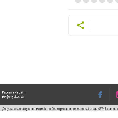
Реклама на сайті:
rek@citysites.ua
Допускається цитування матеріалів без отримання попередньої згоди 05745.com.ua з
пошукових систем гіперпосилання на цитовані статті не нижче другого абзацу в тек