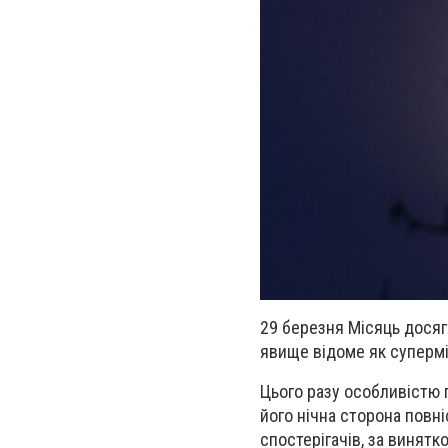
29 березня Місяць досягн
явище відоме як супермі
Цього разу особливістю 
його нічна сторона повн
спостерігачів, за винятк