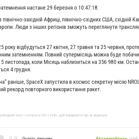
атемнення настане 29 березня о 10:47:18.
північно-західній Африці, північно-східних США, східній Ка
вропи. Люди з інших регіонів зможуть переглянути трансляц
5 року відбудуться 27 квітня, 27 травня та 25 червня, прот
ячним затемненням. Повний супермісяць можна буде побачи
 5 листопада, коли Місяць наблизиться на 356 980 км. Оста
ься 4 грудня.
на" раніше, SpaceX запустила в космос секретну місію NROL
ий рекорд повторного використання ракет.
бхідний текст і натисніть Ctrl + Enter, щоб повідомити про це редакцію
0,0
Оцініть першим
Авторизуйтесь
, щоб