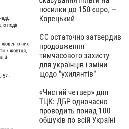
скасування пільги на
посилки до 150 євро, —
Корецький
наді,
ію події
ЄС остаточно затвердив
е жоден із них
продовження
ти 7 жовтня,
тимчасового захисту
нній
для українців і зміни
щодо "ухилянтів"
-57 -
«Чистий четвер» для
ТЦК: ДБР одночасно
проводить понад 100
обшуків по всій Україні
 оцінити