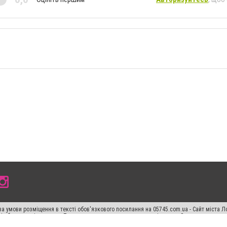
а умови розміщення в тексті обов'язкового посилання на 05745.com.ua - Сайт міста Л
сті або в якості джерела. Порушення виняткових прав переслідується Законом.