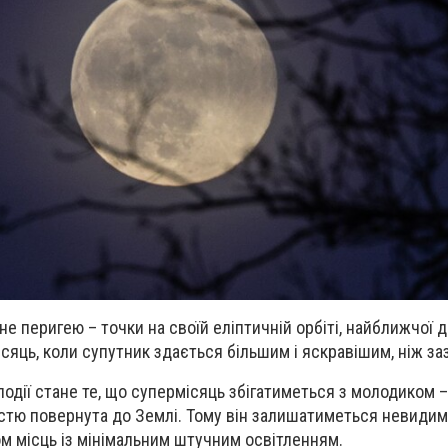
е перигею – точки на своїй еліптичній орбіті, найближчої д
сяць, коли супутник здається більшим і яскравішим, ніж за
події стане те, що супермісяць збігатиметься з молодиком –
істю повернута до Землі. Тому він залишатиметься невиди
ом місць із мінімальним штучним освітленням.