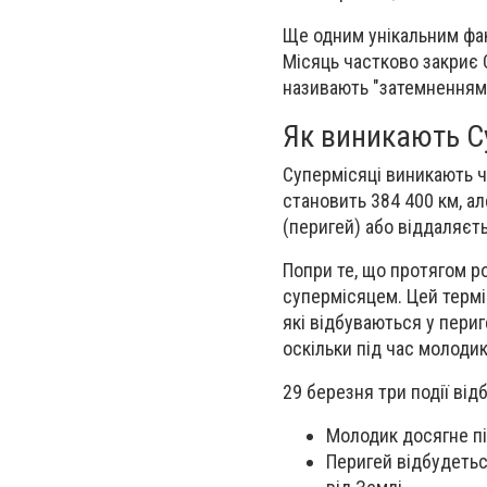
Ще одним унікальним фак
Місяць частково закриє 
називають "затемненням 
Як виникають С
Супермісяці виникають ч
становить 384 400 км, ал
(перигей) або віддаляєть
Попри те, що протягом ро
супермісяцем. Цей термі
які відбуваються у периг
оскільки під час молодик
29 березня три події ві
Молодик досягне пік
Перигей відбудетьс