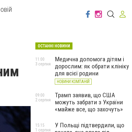
овій
ОСТАННІ НОВИНИ
Медична допомога дітям і
11:00
3 серпня
дорослим: як обрати клініку
ним
для всієї родини
НОВИНИ КОМПАНІЙ
Трамп заявив, що США
09:00
2 серпня
можуть забрати з України
«майже все, що захочуть»
У Польщі підтвердили, що
15:15
1 серпня