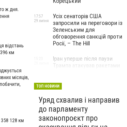
Корецький
го ж дня.
Усіх сенаторів США
нення
17:57
29 липня
запросили на переговори із
Зеленським для
обговорення санкцій проти
Росії, – The Hill
ця відстань
 396 км
Іран уперше після паузи
15:23
29 липня
Трампа атакував ракетами
воджується
американську базу
вних місяців,
 побачити,
ТОП НОВИНИ
Уряд схвалив і направив
до парламенту
законопроєкт про
 358 128 км