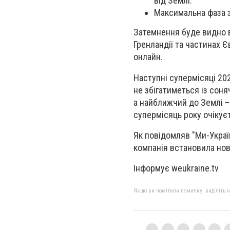
від Землі.
Максимальна фаза з
Затемнення буде видно в 
Гренландії та частинах Є
онлайн.
Наступні супермісяці 202
не збігатиметься із сон
а найближчий до Землі –
супермісяць року очікуєт
Як повідомляв "Ми-Украї
компанія встановила нов
Інформує weukraine.tv
Якщо ви помітили помилку, виділіть нео