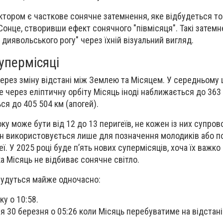
тором є часткове сонячне затемнення, яке відбудеться то
Сонце, створивши ефект сонячного "півмісяця". Такі затем
диявольського рогу" через їхній візуальний вигляд.
упермісяці
ерез зміну відстані між Землею та Місяцем. У середньому 
е через еліптичну орбіту Місяць іноді наближається до 363
ся до 405 504 км (апогей).
ку може бути від 12 до 13 перигеїв, не кожен із них супро
н використовується лише для позначення молодиків або по
еї. У 2025 році буде п’ять нових супермісяців, хоча їх важко
а Місяць не відбиває сонячне світло.
дбудуться майже одночасно:
у о 10:58.
я 30 березня о 05:26 коли Місяць перебуватиме на відстані