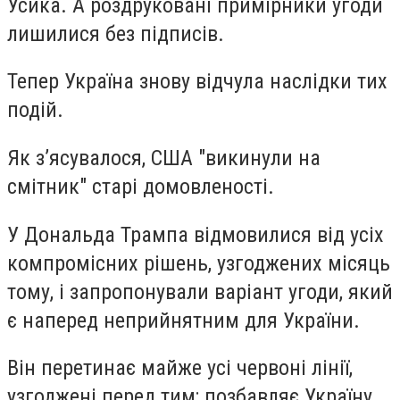
Усика. А роздруковані примірники угоди
лишилися без підписів.
Тепер Україна знову відчула наслідки тих
подій.
Як з’ясувалося, США "викинули на
смітник" старі домовленості.
У Дональда Трампа відмовилися від усіх
компромісних рішень, узгоджених місяць
тому, і запропонували варіант угоди, який
є наперед неприйнятним для України.
Він перетинає майже усі червоні лінії,
узгоджені перед тим; позбавляє Україну