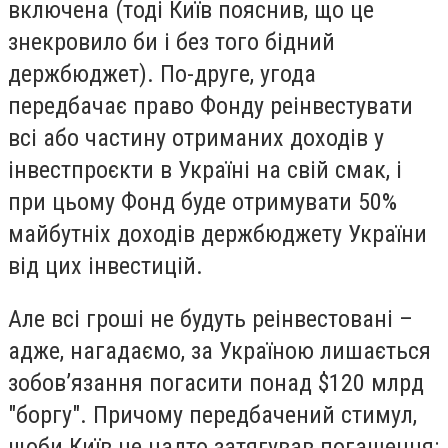
включена (тоді Київ пояснив, що це
знекровило би і без того бідний
держбюджет). По-друге, угода
передбачає право Фонду реінвестувати
всі або частину отриманих доходів у
інвестпроєкти в Україні на свій смак, і
при цьому Фонд буде отримувати 50%
майбутніх доходів держбюджету України
від цих інвестицій.
Але всі гроші не будуть реінвестовані –
адже, нагадаємо, за Україною лишається
зобов’язання погасити понад $120 млрд
"боргу". Причому передбачений стимул,
щоби Київ не надто затягував погашення: