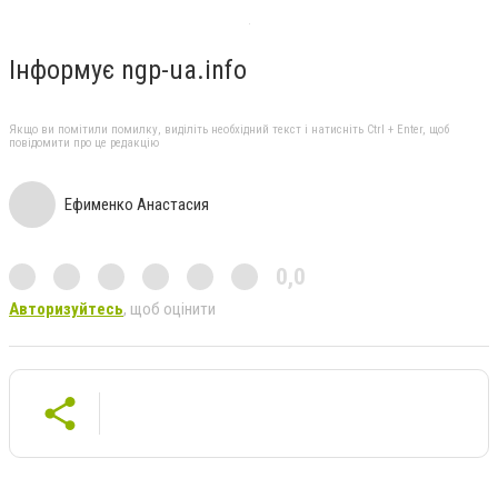
Інформує ngp-ua.info
Якщо ви помітили помилку, виділіть необхідний текст і натисніть Ctrl + Enter, щоб
повідомити про це редакцію
Ефименко Анастасия
0,0
Авторизуйтесь
, щоб оцінити