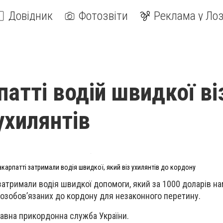
Довідник
Фотозвіти
Реклама у Лоз
атті водій швидкої ві
ухилянтів
акарпатті затримали водія швидкої, який віз ухилянтів до кордону
 затримали водія швидкої допомоги, який за 1000 доларів н
озобов’язаних до кордону для незаконного перетину.
авна прикордонна служба України.