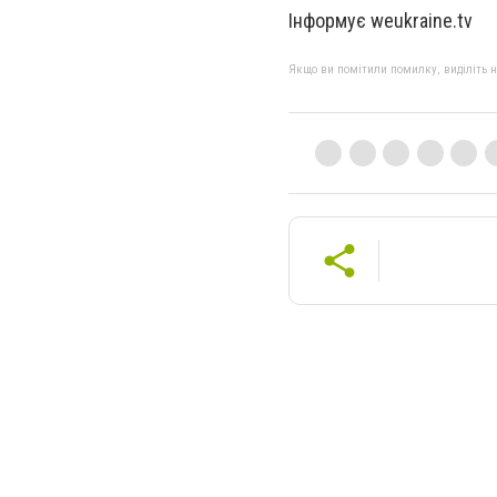
Інформує weukraine.tv
Якщо ви помітили помилку, виділіть нео