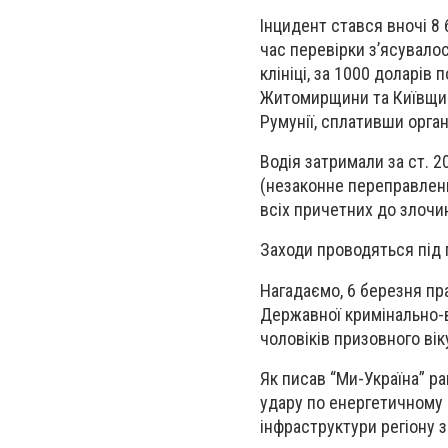
Інцидент стався вночі 8 
час перевірки з’ясувалос
клініці, за 1000 доларі
Житомирщини та Київщин
Румунії, сплативши орга
Водія затримали за ст. 2
(незаконне переправленн
всіх причетних до злочи
Заходи проводяться під 
Нагадаємо, 6 березня пр
Державної кримінально-
чоловіків призовного вік
Як писав “Ми-Україна” ра
удару по енергетичному 
інфраструктури регіону з