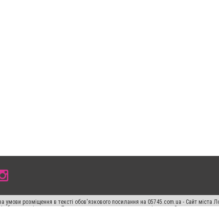
а умови розміщення в тексті обов'язкового посилання на 05745.com.ua - Сайт міста Л
сті або в якості джерела. Порушення виняткових прав переслідується Законом.