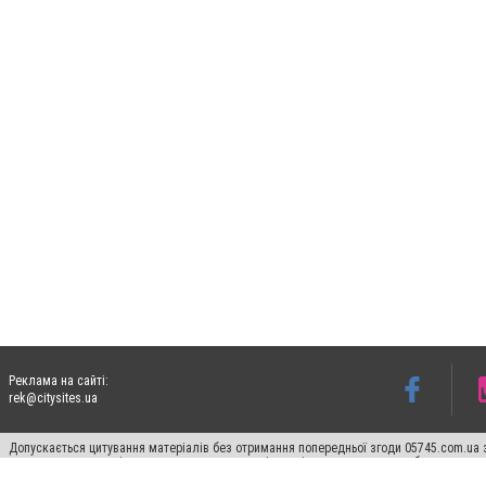
Реклама на сайті:
rek@citysites.ua
Допускається цитування матеріалів без отримання попередньої згоди 05745.com.ua з
пошукових систем гіперпосилання на цитовані статті не нижче другого абзацу в тек