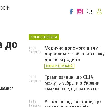
овій
ОСТАННІ НОВИНИ
з до
Медична допомога дітям і
11:00
3 серпня
дорослим: як обрати клініку
для всієї родини
НОВИНИ КОМПАНІЙ
Трамп заявив, що США
09:00
2 серпня
можуть забрати з України
амагався
«майже все, що захочуть»
У Польщі підтвердили, що
15:15
1 серпня