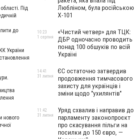
ракета, яка впала під
Любліном, була російською
області. Під
Х-101
едичній
в
апити до
«Чистий четвер» для ТЦК:
10:23
1 серпня
ДБР одночасно проводить
понад 100 обшуків по всій
 КК України
Україні
встановлення
ЄС остаточно затвердив
14:41
31 липня
ури.
продовження тимчасового
захисту для українців і
ництва
зміни щодо "ухилянтів"
влення
Уряд схвалив і направив до
11:42
31 липня
парламенту законопроєкт
ли нового
про скасування пільги на
ичної
посилки до 150 євро, —