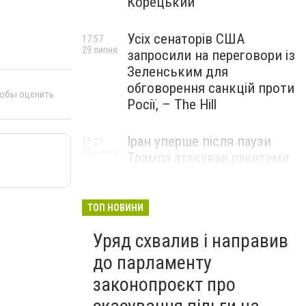
Корецький
Усіх сенаторів США
17:57
29 липня
запросили на переговори із
Зеленським для
обговорення санкцій проти
тобы оценить
Росії, – The Hill
Іран уперше після паузи
15:23
29 липня
Трампа атакував ракетами
американську базу
ТОП НОВИНИ
Уряд схвалив і направив
до парламенту
законопроєкт про