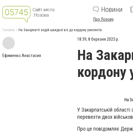
Новини
Про Лозову
Головна
На Закарпатті водій швидкої віз до кордону ухилянтів
18:39, 8 березня 2025 р.
На Закарп
Ефименко Анастасия
кордону 
На З
У Закарпатській області
перевезти двох військов
Про це повідомляє Держ