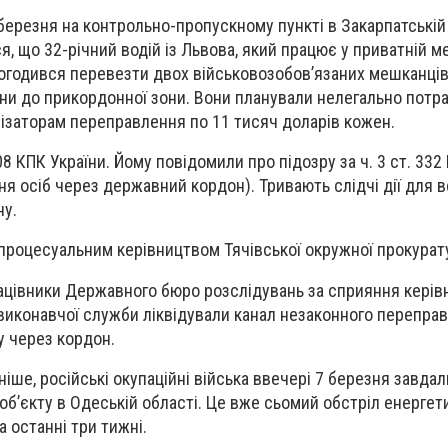
березня на контрольно-пропускному пункті в Закарпатській 
я, що 32-річний водій із Львова, який працює у приватній м
в погодився перевезти двох військовозобов’язаних мешканці
и до прикордонної зони. Вони планували нелегально потр
нізаторам переправлення по 11 тисяч доларів кожен.
08 КПК України. Йому повідомили про підозру за ч. 3 ст. 332
я осіб через державний кордон). Тривають слідчі дії для 
ну.
процесуальним керівництвом Тячівської окружної прокурат
ацівники Державного бюро розслідувань за сприяння керів
виконавчої служби ліквідували канал незаконного перепра
у через кордон.
ніше, російські окупаційні війська ввечері 7 березня завда
об’єкту в Одеській області. Це вже сьомий обстріл енергет
а останні три тижні.