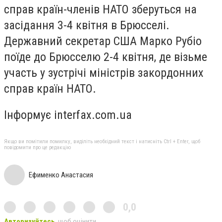
справ країн-членів НАТО зберуться на
засідання 3-4 квітня в Брюсселі.
Державний секретар США Марко Рубіо
поїде до Брюсселю 2-4 квітня, де візьме
участь у зустрічі міністрів закордонних
справ країн НАТО.
Інформує interfax.com.ua
Якщо ви помітили помилку, виділіть необхідний текст і натисніть Ctrl + Enter, щоб
повідомити про це редакцію
Ефименко Анастасия
0,0
Авторизуйтесь
, щоб оцінити