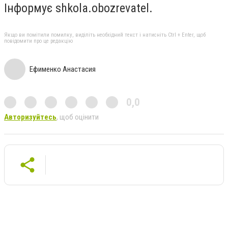
Інформує shkola.obozrevatel.
Якщо ви помітили помилку, виділіть необхідний текст і натисніть Ctrl + Enter, щоб
повідомити про це редакцію
Ефименко Анастасия
0,0
Авторизуйтесь
, щоб оцінити