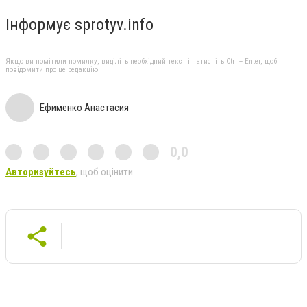
Інформує sprotyv.info
Якщо ви помітили помилку, виділіть необхідний текст і натисніть Ctrl + Enter, щоб
повідомити про це редакцію
Ефименко Анастасия
0,0
Авторизуйтесь
, щоб оцінити