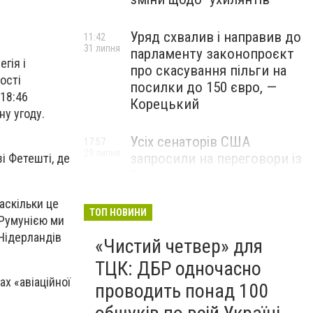
Уряд схвалив і направив до
11:42
31 липня
парламенту законопроєкт
гія і
про скасування пільги на
ості
посилки до 150 євро, —
 18:46
Корецький
ну угоду.
Усіх сенаторів США
17:57
29 липня
запросили на переговори із
і Фетешті, де
Зеленським для
обговорення санкцій проти
аскільки це
Росії, – The Hill
ТОП НОВИНИ
 Румунією ми
 Нідерландів
«Чистий четвер» для
ТЦК: ДБР одночасно
х «авіаційної
проводить понад 100