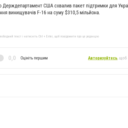
о Держдепартамент США схвалив пакет підтримки для Укра
ння винищувачів F-16 на суму $310,5 мільйона.
бхідний текст і натисніть Ctrl + Enter, щоб повідомити про це редакцію
0,0
Оцініть першим
Авторизуйтесь
, щоб