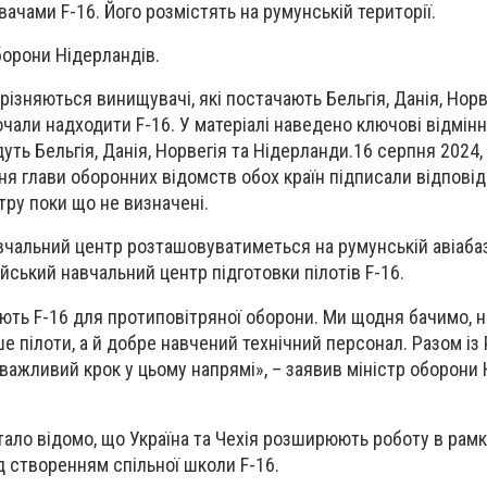
чами F-16. Його розмістять на румунській території.
орони Нідерландів.
дрізняються винищувачі, які постачають Бельгія, Данія, Норве
очали надходити F-16. У матеріалі наведено ключові відмінн
уть Бельгія, Данія, Норвегія та Нідерланди.
16 серпня 2024,
ня глави оборонних відомств обох країн підписали відповід
ру поки що не визначені.
вчальний центр розташовуватиметься на румунській авіабаз
ський навчальний центр підготовки пілотів F-16.
юють F-16 для протиповітряної оборони. Ми щодня бачимо, н
ше пілоти, а й добре навчений технічний персонал. Разом із
важливий крок у цьому напрямі», – заявив міністр оборони
ало відомо, що Україна та Чехія розширюють роботу в рамка
д створенням спільної школи F-16.