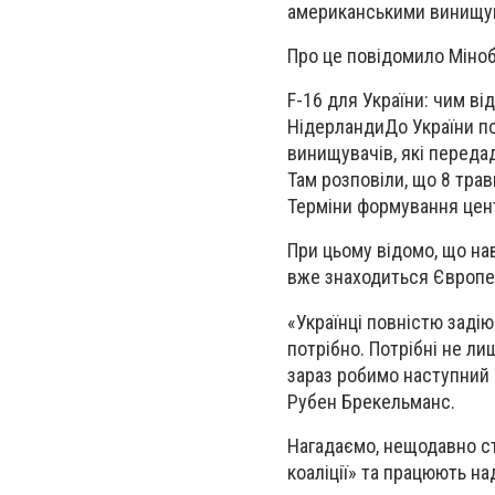
американськими винищува
Про це повідомило Міноб
F-16 для України: чим ві
Нідерланди
До України п
винищувачів, які передад
Там розповіли, що 8 трав
Терміни формування цент
При цьому відомо, що на
вже знаходиться Європей
«Українці повністю заді
потрібно. Потрібні не ли
зараз робимо наступний 
Рубен Брекельманс.
Нагадаємо, нещодавно ст
коаліції» та працюють на