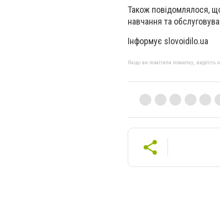
Також повідомлялося, щ
навчання та обслуговува
Інформує slovoidilo.ua
Якщо ви помітили помилку, виділіть нео