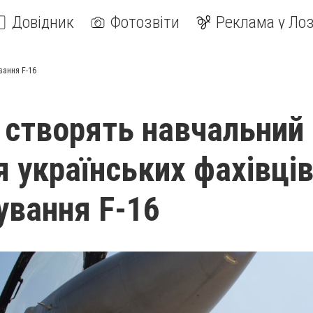
Довідник
Фотозвіти
Реклама у Лоз
вання F-16
ї створять навчальний
я українських фахівців
ування F-16