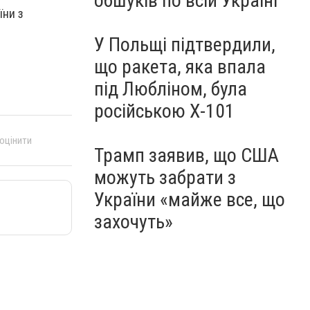
обшуків по всій Україні
їни з
У Польщі підтвердили,
що ракета, яка впала
під Любліном, була
російською Х-101
 оцінити
Трамп заявив, що США
можуть забрати з
України «майже все, що
захочуть»