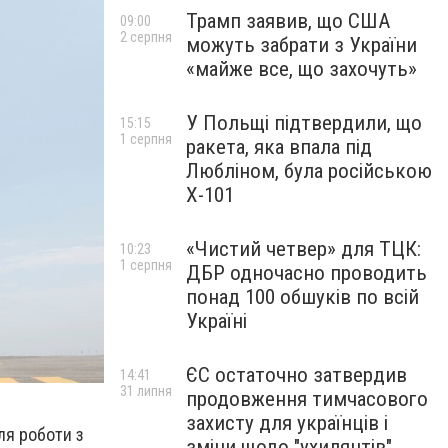
Трамп заявив, що США
09:00
2 серпня
можуть забрати з України
«майже все, що захочуть»
У Польщі підтвердили, що
15:15
1 серпня
ракета, яка впала під
Любліном, була російською
Х-101
«Чистий четвер» для ТЦК:
10:23
1 серпня
ДБР одночасно проводить
понад 100 обшуків по всій
Україні
ЄС остаточно затвердив
14:41
31 липня
продовження тимчасового
захисту для українців і
ля роботи з
зміни щодо "ухилянтів"