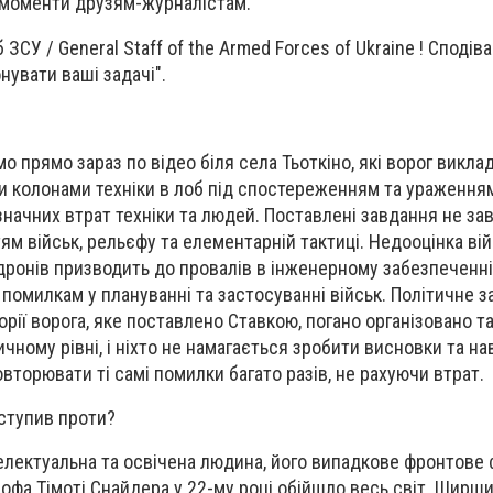
 моменти друзям-журналістам.
ЗСУ / General Staff of the Armed Forces of Ukraine ! Сподів
онувати ваші задачі".
 прямо зараз по відео біля села Тьоткіно, які ворог виклад
ти колонами техніки в лоб під спостереженням та ураження
начних втрат техніки та людей. Поставлені завдання не за
м військ, рельєфу та елементарній тактиці. Недооцінка ві
ронів призводить до провалів в інженерному забезпеченні,
 помилкам у плануванні та застосуванні військ. Політичне 
торії ворога, яке поставлено Ставкою, погано організовано 
чному рівні, і ніхто не намагається зробити висновки та на
вторювати ті самі помилки багато разів, не рахуючи втрат.
иступив проти?
лектуальна та освічена людина, його випадкове фронтове ф
ософа Тімоті Снайдера у 22-му році обійшло весь світ. Ширш