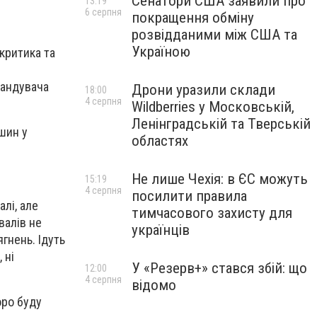
Сенатори США заявили про
13:19
6 серпня
покращення обміну
розвідданими між США та
Україною
критика та
мандувача
Дрони уразили склади
18:00
4 серпня
Wildberries у Московській,
Ленінградській та Тверській
шин у
областях
Не лише Чехія: в ЄС можуть
15:19
4 серпня
посилити правила
лі, але
тимчасового захисту для
валів не
українців
ягнень. Ідуть
 ні
У «Резерв+» стався збій: що
12:00
4 серпня
відомо
оро буду