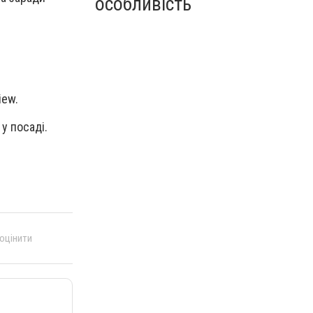
особливість
iew.
у посаді.
 оцінити