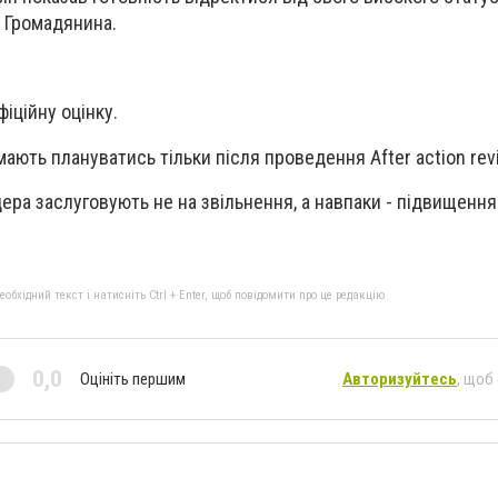
а Громадянина.
іційну оцінку.
мають плануватись тільки після проведення After action rev
цера заслуговують не на звільнення, а навпаки - підвищення 
бхідний текст і натисніть Ctrl + Enter, щоб повідомити про це редакцію
0,0
Оцініть першим
Авторизуйтесь
, щоб