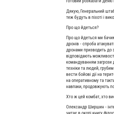
готовий розказати деякі
Дякую, Генеральний штаб 
теж будуть в піхоті і вик
Про що йдеться?
Про що йдеться ми бачимо
дронів - спроба атакува
дронами призводить до з
відповідають можливостя
командуванням загрози д
техніки та людей, грубим
вести бойові дії на тери
на оперативному та такти
навпаки, продовжують по
Хто ж цей комбат, хто в
Олександр Ширшин - інте
читає в окопі книгу філ