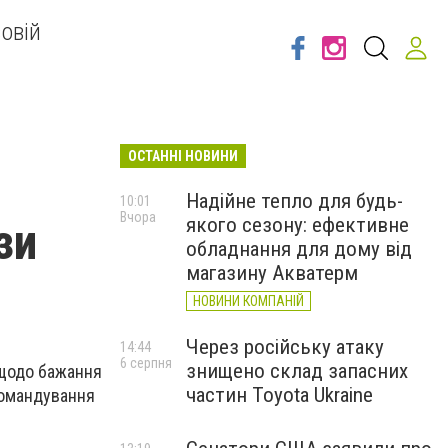
овій
ОСТАННІ НОВИНИ
Надійне тепло для будь-
10:01
Вчора
якого сезону: ефективне
зи
обладнання для дому від
магазину Акватерм
НОВИНИ КОМПАНІЙ
Через російську атаку
14:44
6 серпня
знищено склад запасних
 щодо бажання
частин Toyota Ukraine
командування