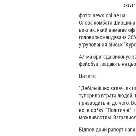
qxevsr
фото: news.online.ua
Слова комбата Ширшина н
виклик, який вимагає оф
головнокомандувача ЗСУ,
угруповання військ "Курс
47-ма бригада виконує з
фейсбуці, задають на цьо
Цитата:
"Дебільніших задач, як 
тупорила втрата людей, 
призводить ні до чого. В
всі в ср*ку. "Політичні" і
можливостям. Загралися
Відповідний рапорт напи