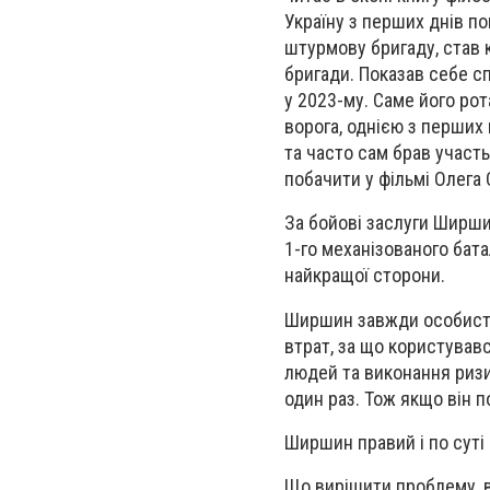
Україну з перших днів по
штурмову бригаду, став 
бригади. Показав себе с
у 2023-му. Саме його ро
ворога, однією з перших
та часто сам брав участ
побачити у фільмі Олега 
За бойові заслуги Ширши
1-го механізованого бата
найкращої сторони.
Ширшин завжди особисто
втрат, за що користувавс
людей та виконання ризик
один раз. Тож якщо він п
Ширшин правий і по суті 
Що вирішити проблему, в