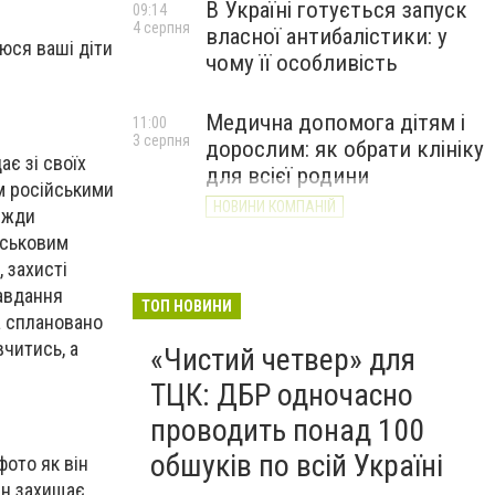
В Україні готується запуск
09:14
4 серпня
власної антибалістики: у
аюся ваші діти
чому її особливість
Медична допомога дітям і
11:00
3 серпня
дорослим: як обрати клініку
ає зі своїх
для всієї родини
м російськими
НОВИНИ КОМПАНІЙ
вжди
йськовим
 захисті
завдання
ТОП НОВИНИ
та сплановано
вчитись, а
«Чистий четвер» для
ТЦК: ДБР одночасно
проводить понад 100
обшуків по всій Україні
ото як він
ин захищає