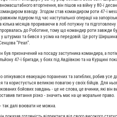
вномасштабного вторгнення, він пішов на війну у 80-ї деса
командиром взводу. Згодом став командиром роти 47-ї мех
правжнім лідером під час наступальної операції на запоріз
та кілька місяців прориваючи в лоб потужну та підготовлену
 прорвалась до Роботине, тому що командир роти завжди б
ь у штурмах та бився з усіма на передовій. Це роту Ширшин
Сенцова "Реал".
н був призначений на посаду заступника командира, а поті
льйону 47-ї бригади, у боях під Авдіївкою та на Курщині пок
 опікувався евакуацію поранених та загиблих, робив усе 
я та користується великою повагою у своїх бійців. Для ньо
ованих бойових завдань - це не слова, це вчинки, які він 
оставив питання різко - значить має на це моральне право.
- так далі воювати не можна.
ін показав готовність відректися від свого високого стату