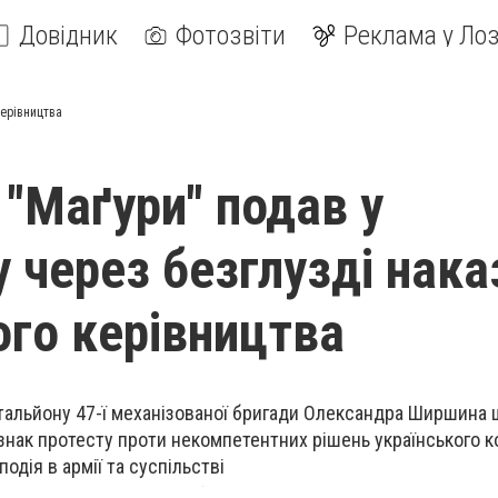
Довідник
Фотозвіти
Реклама у Лоз
керівництва
 "Маґури" подав у
у через безглузді нака
ого керівництва
атальйону 47-ї механізованої бригади Олександра Ширшина
 знак протесту проти некомпетентних рішень українського 
одія в армії та суспільстві