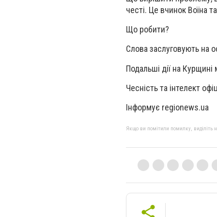
честі. Це вчинок Воїна т
Що робити?
Слова заслуговують на оф
Подальші дії на Курщині 
Чесність та інтелект офі
Інформує regionews.ua
Якщо ви помітили помилку, виділіть нео