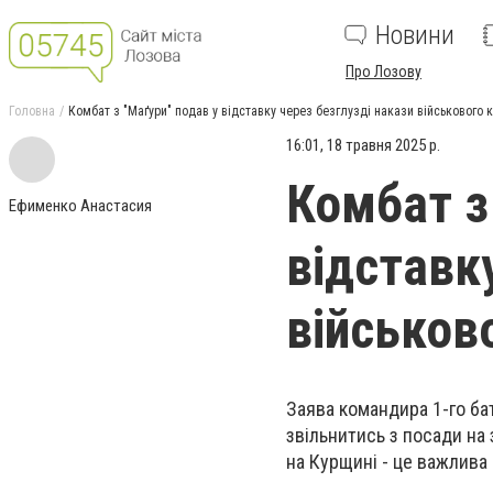
Новини
Про Лозову
Головна
Комбат з "Маґури" подав у відставку через безглузді накази військового 
16:01, 18 травня 2025 р.
Комбат з
Ефименко Анастасия
відставк
військов
Заява командира 1-го б
звільнитись з посади на
на Курщині - це важлива п