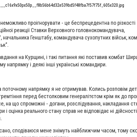
___c16x9x50px50p__f8b56b64d32e539bd5f48fba7f57f75f_605x320.jpg
еможливо проігнорувати - це беспрецедентна по різкості 
іційної реакції Ставки Верховного головнокомандувача,
 начальника Генштабу, командувача сухопутних військ, ко
ьк".
авдання на Курщині, і такі питання які поставив комбат Шир
му напрямку і деякі інші українські командири.
на поточному напрямку я не отримував. Колись розповім дета
тремтіння перед бестолковим генералітєтом крім як до про
се, на що спроможні - догани, розслідування, накладання ст
гри і оцінка реального стану справ не відповідає ні дійсності,
.
сано, сподіваюся мене знімуть найближчим часом, тому ск