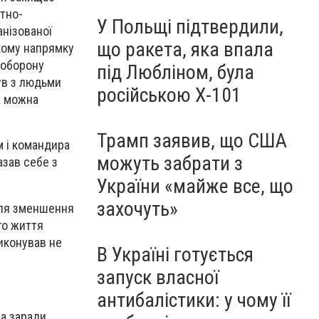
нтно-
У Польщі підтвердили,
анізованої
що ракета, яка впала
ькому напрямку
 оборону
під Любліном, була
ув з людьми
російською Х-101
а можна
Трамп заявив, що США
м і командира
можуть забрати з
азав себе з
України «майже все, що
захочуть»
для зменшення
го життя
виконував не
В Україні готується
запуск власної
антибалістики: у чому її
са заради