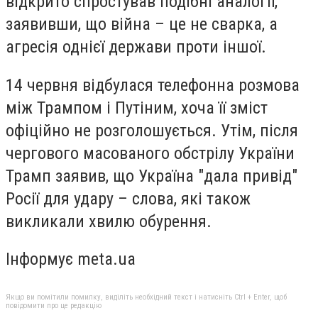
відкрито спростував подібні аналогії,
заявивши, що війна – це не сварка, а
агресія однієї держави проти іншої.
14 червня відбулася телефонна розмова
між Трампом і Путіним, хоча її зміст
офіційно не розголошується. Утім, після
чергового масованого обстрілу України
Трамп заявив, що Україна "дала привід"
Росії для удару – слова, які також
викликали хвилю обурення.
Інформує meta.ua
Якщо ви помітили помилку, виділіть необхідний текст і натисніть Ctrl + Enter, щоб
повідомити про це редакцію